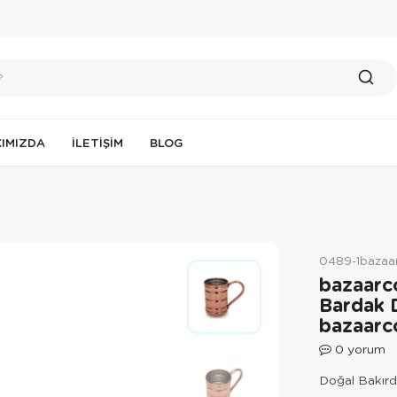
IMIZDA
İLETIŞIM
BLOG
0489-1bazaa
bazaarc
Bardak 
bazaarc
0
yorum
Doğal Bakırda