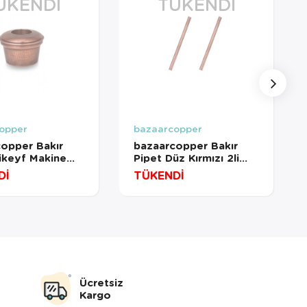
ÜKENDI
TÜKENDI
opper
bazaarcopper
opper Bakır
bazaarcopper Bakır
likeyf Makine
Pipet Düz Kırmızı 2li
Oksit
Takım
Dİ
TÜKENDİ
copper3303-3
bazaarcopper0506-21
Ücretsiz
Kargo