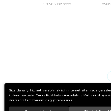
+90 506 192 9222
256bi
Size daha iyi hizmet verebilmek için internet sitemizde çerezle
kullanılmaktadır. Çerez Politikaları Aydınlatma Metni’ni okuyabil
dilerseniz tercihlerinizi değiştirebilirsiniz.