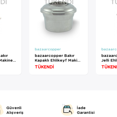
DI
TÜKENDI
T
bazaarcopper
bazaarc
akır
bazaarcopper Bakır
bazaarc
 Makine
Kapaklı Ehlikeyf Makine
Jelli Eh
m Nikel
Dövme Nikel
Dövme 
TÜKENDİ
TÜKEN
300-62
bazaarcopper3302-2
bazaar
Güvenli
İade
Alışveriş
Garantisi