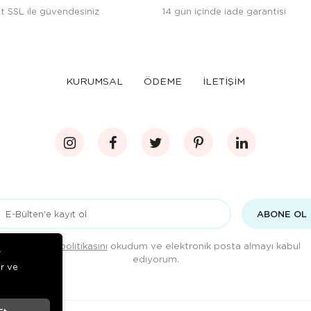
t SSL ile güvendesiniz
14 gün içinde iade garantisi
KURUMSAL
ÖDEME
İLETİŞİM
ABONE OL
Gizlilik politikasını
okudum ve elektronik posta almayı kabul
r
ediyorum.
ir ve