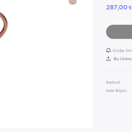
287,00
Stoğa Gir
Bu Ürünü
Barkod
İade Bilgisi: