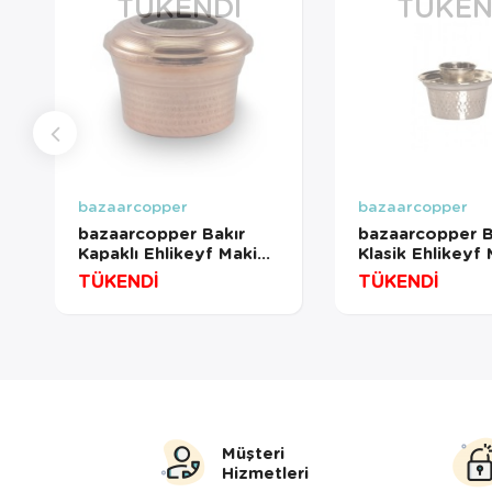
TÜKENDI
TÜKEN
bazaarcopper
bazaarcopper
bazaarcopper Bakır
bazaarcopper B
Kapaklı Ehlikeyf Makine
Klasik Ehlikeyf
Dövme 2li Takım
Dövme 6Lı Takı
TÜKENDİ
TÜKENDİ
Kırmızı
bazaarcopper3
bazaarcopper3302-21
Müşteri
Hizmetleri