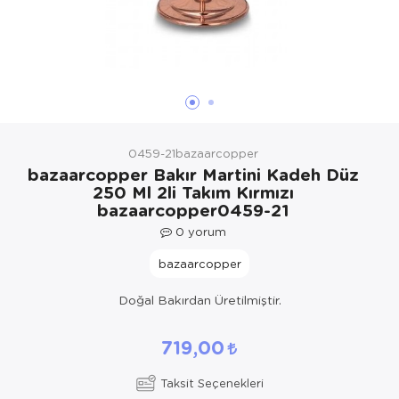
Yöresel Elbise
Kozmetik, Kişisel Bakım ve Sağlık
0459-21bazaarcopper
bazaarcopper Bakır Martini Kadeh Düz
250 Ml 2li Takım Kırmızı
bazaarcopper0459-21
0
yorum
bazaarcopper
Doğal Bakırdan Üretilmiştir.
719,00
Taksit Seçenekleri