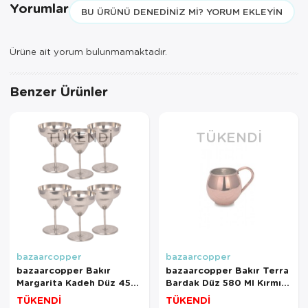
Yorumlar
BU ÜRÜNÜ DENEDINIZ MI? YORUM EKLEYIN
Ürüne ait yorum bulunmamaktadır.
Benzer Ürünler
TÜKENDI
TÜKENDI
bazaarcopper
bazaarcopper
bazaarcopper Bakır
bazaarcopper Bakır Terra
Margarita Kadeh Düz 450
Bardak Düz 580 Ml Kırmızı
Ml 6lı Nikel
bazaarcopper0453-1
TÜKENDİ
TÜKENDİ
bazaarcopper0461-62