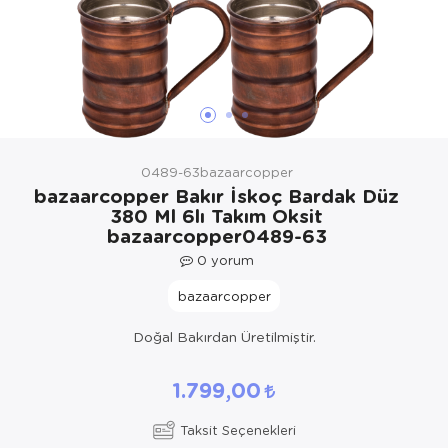
Yöresel Elbise
Kozmetik, Kişisel Bakım ve Sağlık
0489-63bazaarcopper
bazaarcopper Bakır İskoç Bardak Düz
380 Ml 6lı Takım Oksit
bazaarcopper0489-63
0
yorum
bazaarcopper
Doğal Bakırdan Üretilmiştir.
1.799,00
Taksit Seçenekleri