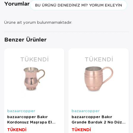
Yorumlar
BU ÜRÜNÜ DENEDINIZ MI? YORUM EKLEYIN
Ürüne ait yorum bulunmamaktadır.
Benzer Ürünler
TÜKENDI
TÜKENDI
bazaarcopper
bazaarcopper
bazaarcopper Bakır
bazaarcopper Bakır
Kordonsuz Maşrapa El
Grande Bardak 2 No Düz
Dövme 300 Ml 6lı Takım
1000 Ml Skoç
TÜKENDİ
TÜKENDİ
Kırmızı
bazaarcopper0464-4