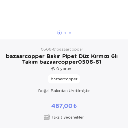
Yöresel Elbise
Kozmetik, Kişisel Bakım ve Sağlık
0506-61bazaarcopper
bazaarcopper Bakır Pipet Düz Kırmızı 6lı
Takım bazaarcopper0506-61
0
yorum
bazaarcopper
Doğal Bakırdan Üretilmiştir.
467,00
Taksit Seçenekleri