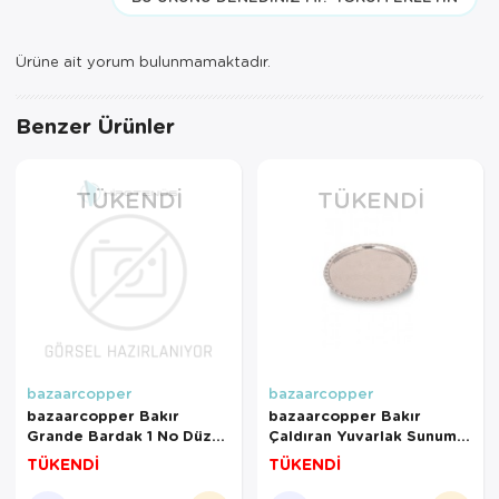
Ürüne ait yorum bulunmamaktadır.
Benzer Ürünler
TÜKENDI
TÜKENDI
bazaarcopper
bazaarcopper
bazaarcopper Bakır
bazaarcopper Bakır
Grande Bardak 1 No Düz
Çaldıran Yuvarlak Sunum
500 Ml 6lı Takım Oksit
Tepsi 34 Cm El Dövme
TÜKENDİ
TÜKENDİ
bazaarcopper0498-63
Nikel bazaarcopper5843-
2