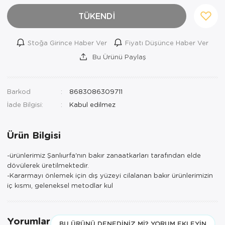
TÜKENDİ
Stoğa Girince Haber Ver
Fiyatı Düşünce Haber Ver
Bu Ürünü Paylaş
Barkod
8683086309711
İade Bilgisi:
Ürün Bilgisi
-ürünlerimiz Şanlıurfa'nın bakır zanaatkarları tarafından elde
dövülerek üretilmektedir.
-Kararmayı önlemek için dış yüzeyi cilalanan bakır ürünlerimizin
iç kısmı, geleneksel metodlar kul
Yorumlar
BU ÜRÜNÜ DENEDINIZ MI? YORUM EKLEYIN