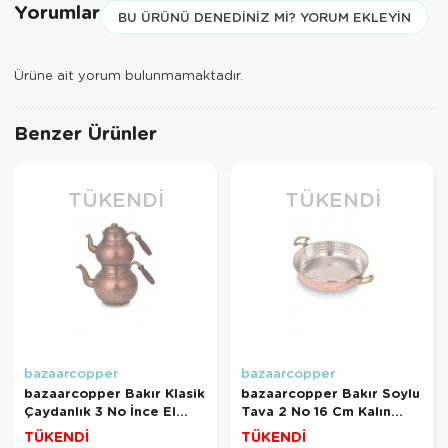
Yorumlar
BU ÜRÜNÜ DENEDINIZ MI? YORUM EKLEYIN
Ürüne ait yorum bulunmamaktadır.
Benzer Ürünler
TÜKENDI
TÜKENDI
bazaarcopper
bazaarcopper
bazaarcopper Bakır Klasik
bazaarcopper Bakır Soylu
Çaydanlık 3 No İnce El
Tava 2 No 16 Cm Kalın
Dövme Oksit
Kırmızı
TÜKENDİ
TÜKENDİ
bazaarcopper1955-3
bazaarcopper7551-1