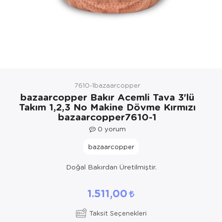
Yöresel Elbise
Kozmetik, Kişisel Bakım ve Sağlık
7610-1bazaarcopper
bazaarcopper Bakır Acemli Tava 3'lü
Takım 1,2,3 No Makine Dövme Kırmızı
bazaarcopper7610-1
0
yorum
bazaarcopper
Doğal Bakırdan Üretilmiştir.
1.511,00
Taksit Seçenekleri