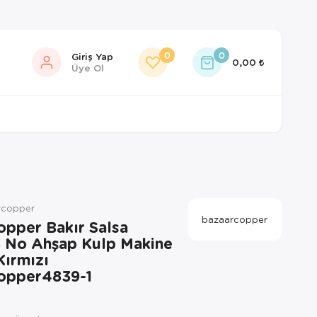
0
0
Giriş Yap
0,00
Üye Ol
rcopper
bazaarcopper
opper Bakır Salsa
3 No Ahşap Kulp Makine
ırmızı
opper4839-1