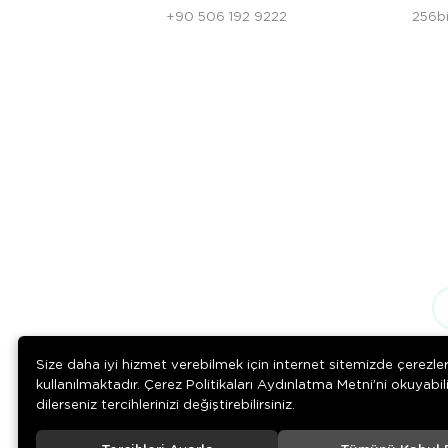
+90 506 192 9222
256bi
Size daha iyi hizmet verebilmek için internet sitemizde çerezle
kullanılmaktadır. Çerez Politikaları Aydınlatma Metni’ni okuyabil
dilerseniz tercihlerinizi değiştirebilirsiniz.