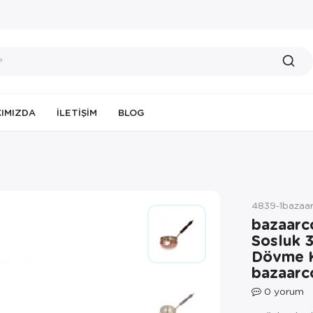
IMIZDA
İLETIŞIM
BLOG
4839-1bazaa
bazaarc
Sosluk 
Dövme K
bazaarc
0
yorum