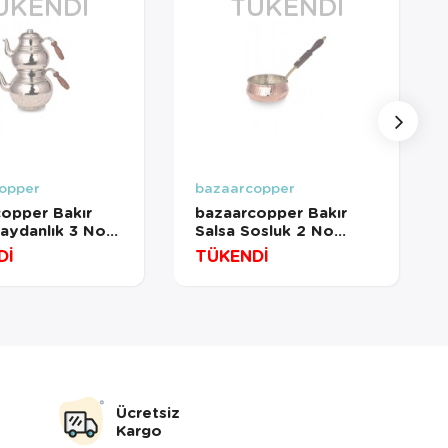
ÜKENDI
TÜKENDI
opper
bazaarcopper
opper Bakır
bazaarcopper Bakır
Çaydanlık 3 No
Salsa Sosluk 2 No
 Dövme Nikel
Ahşap Kulp Makine
Dİ
TÜKENDİ
copper1955-2
Dövme Kırmızı
bazaarcopper4838-1
Ücretsiz
Kargo