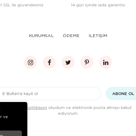
t SSL ile güvendesiniz
14 gün içinde iade garantisi
KURUMSAL
ÖDEME
İLETİŞİM
ABONE OL
Gizlilik politikasını
okudum ve elektronik posta almayı kabul
r
ediyorum.
ir ve