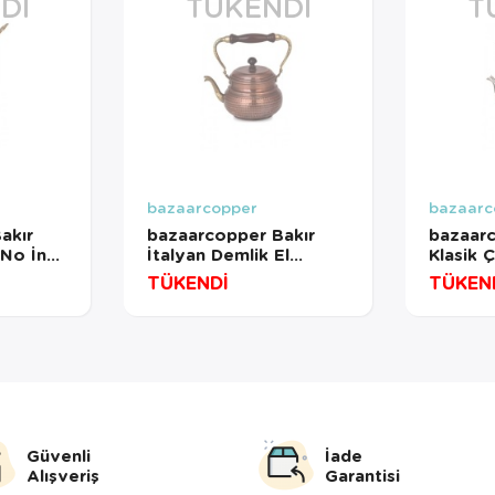
DI
TÜKENDI
T
bazaarcopper
bazaarc
akır
bazaarcopper Bakır
bazaarc
 No İnce
İtalyan Demlik El
Klasik 
ncan
Dövme Oksit
İnce El
TÜKENDİ
TÜKEN
ırmızı
bazaarcopper1961-3
bazaar
202-1
Güvenli
İade
Alışveriş
Garantisi