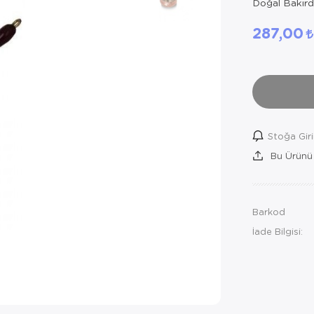
Doğal Bakırda
287,00
Stoğa Gir
Bu Ürünü
Barkod
İade Bilgisi: