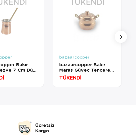
ÜKENDI
TÜKENDI
opper
bazaarcopper
opper Bakır
bazaarcopper Bakır
ezve 7 Cm Düz
Maraş Güveç Tencere 3
No 22 Cm El Dövme
Dİ
TÜKENDİ
copper1257-1
Kırmızı
bazaarcopper8173-1
Ücretsiz
Kargo