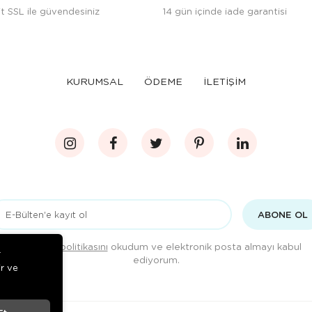
t SSL ile güvendesiniz
14 gün içinde iade garantisi
KURUMSAL
ÖDEME
İLETİŞİM
ABONE OL
Gizlilik politikasını
okudum ve elektronik posta almayı kabul
r
ediyorum.
ir ve