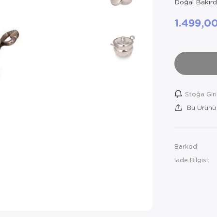
Doğal Bakırda
1.499,0
Stoğa Gir
Bu Ürünü
Barkod
İade Bilgisi: