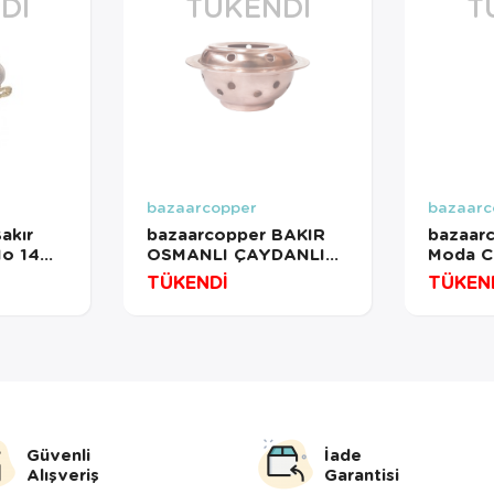
DI
TÜKENDI
T
bazaarcopper
bazaarc
akır
bazaarcopper BAKIR
bazaarc
No 14
OSMANLI ÇAYDANLIK
Moda C
rmızı
ISITICI 22 CM DÜZ
Kırmızı
TÜKENDİ
TÜKEN
581-1
KIRMIZI
bazaar
bazaarcopper4203-1
Güvenli
İade
Alışveriş
Garantisi