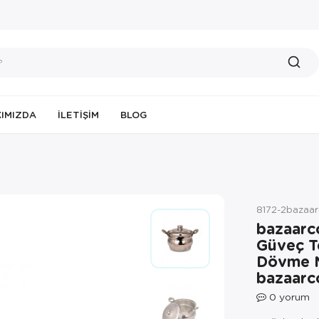
IMIZDA
İLETIŞIM
BLOG
8172-2bazaa
bazaarc
Güveç T
Dövme N
bazaarc
0
yorum