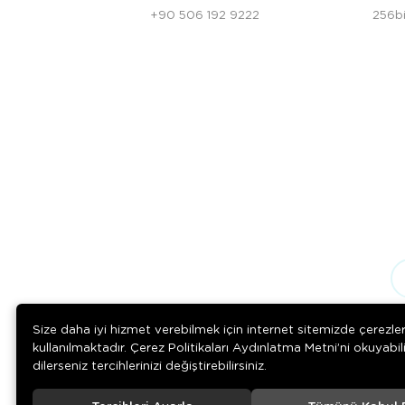
+90 506 192 9222
256bi
Size daha iyi hizmet verebilmek için internet sitemizde çerezle
kullanılmaktadır. Çerez Politikaları Aydınlatma Metni’ni okuyabil
dilerseniz tercihlerinizi değiştirebilirsiniz.