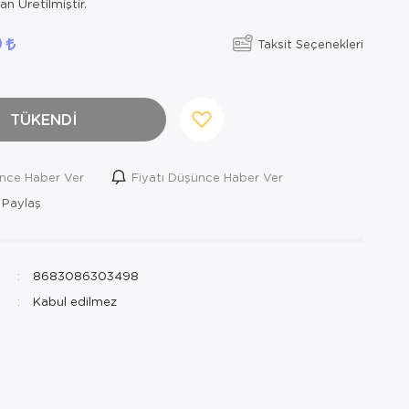
n Üretilmiştir.
0
Taksit Seçenekleri
TÜKENDİ
ince Haber Ver
Fiyatı Düşünce Haber Ver
 Paylaş
8683086303498