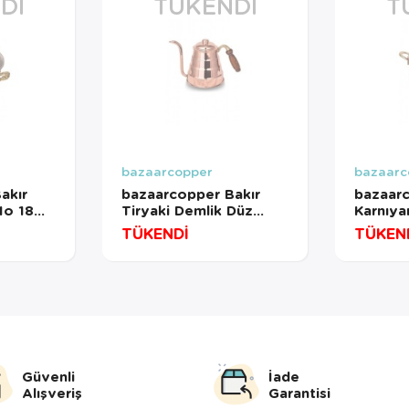
DI
TÜKENDI
T
bazaarcopper
bazaarc
akır
bazaarcopper Bakır
bazaarc
No 18
Tiryaki Demlik Düz
Karnıya
rmızı
Kırmızı
No 18 
TÜKENDİ
TÜKEN
583-1
bazaarcopper1967-1
Kırmızı
bazaar
Güvenli
İade
Alışveriş
Garantisi