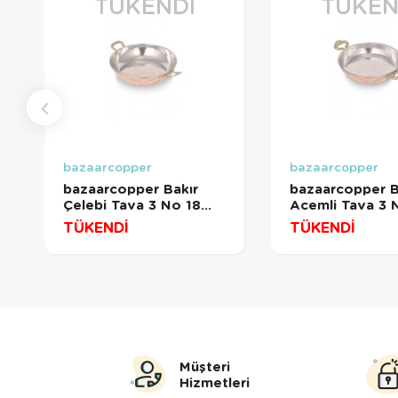
TÜKENDI
TÜKEN
bazaarcopper
bazaarcopper
bazaarcopper Bakır
bazaarcopper B
Çelebi Tava 3 No 18
Acemli Tava 3 
Cm El Dövme Kırmızı
Cm El Dövme Kı
TÜKENDİ
TÜKENDİ
bazaarcopper7573-1
bazaarcopper7
Müşteri
Hizmetleri