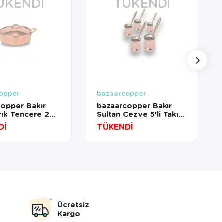
ÜKENDI
TÜKENDI
opper
bazaarcopper
opper Bakır
bazaarcopper Bakır
rık Tencere 2
Sultan Cezve 5'li Takım
Cm El Dövme
Kalın Pirinç Kulp Makine
Dİ
TÜKENDİ
Dövme Kırmızı
copper8158-1
bazaarcopper1249-1
Ücretsiz
Kargo