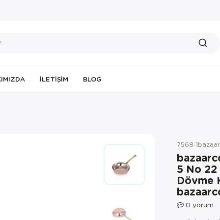
IMIZDA
İLETIŞIM
BLOG
7568-1bazaa
bazaarc
5 No 22
Dövme K
bazaarc
0
yorum