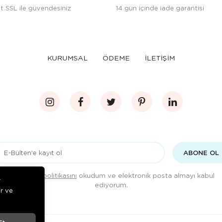
t SSL ile güvendesiniz
14 gün içinde iade garantisi
KURUMSAL
ÖDEME
İLETİŞİM
ABONE OL
Gizlilik politikasını
okudum ve elektronik posta almayı kabul
r
ediyorum.
ir ve