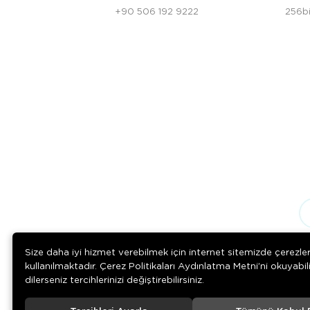
+90 506 192 9222
256bi
Size daha iyi hizmet verebilmek için internet sitemizde çerezle
kullanılmaktadır. Çerez Politikaları Aydınlatma Metni’ni okuyabil
dilerseniz tercihlerinizi değiştirebilirsiniz.