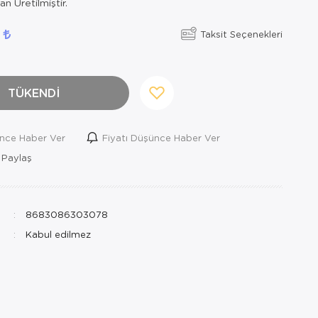
n Üretilmiştir.
0
Taksit Seçenekleri
TÜKENDİ
ince Haber Ver
Fiyatı Düşünce Haber Ver
 Paylaş
8683086303078