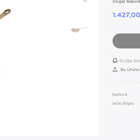
Doğal Bakırda
1.427,0
Stoğa Gir
Bu Ürünü
Barkod
İade Bilgisi: