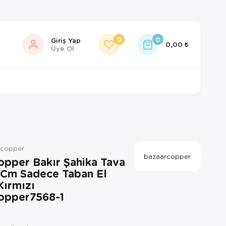
0
0
Giriş Yap
0,00
Üye Ol
rcopper
bazaarcopper
opper Bakır Şahika Tava
 Cm Sadece Taban El
ırmızı
opper7568-1