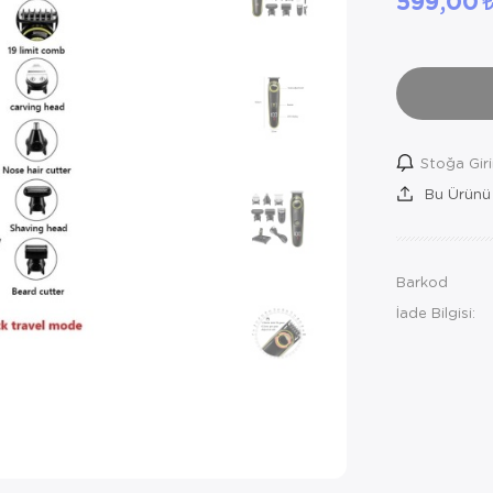
599,00
Stoğa Gir
Bu Ürünü
Barkod
İade Bilgisi: