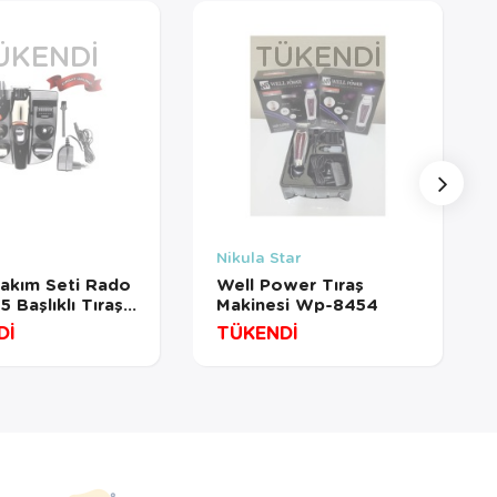
ÜKENDI
TÜKENDI
Nikula Star
akım Seti Rado
Well Power Tıraş
 Başlıklı Tıraş
Makinesi Wp-8454
i Rd-853
Dİ
TÜKENDİ