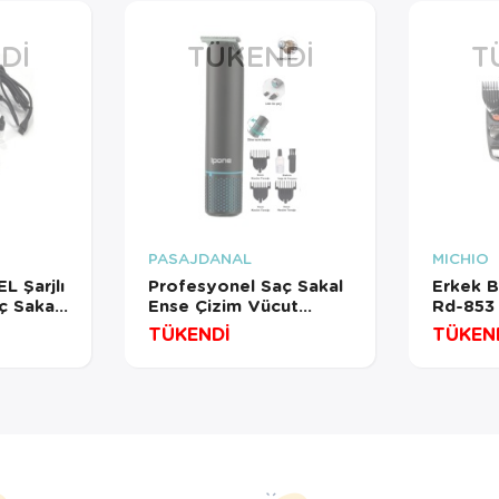
DI
TÜKENDI
T
PASAJDANAL
MICHIO
 Şarjlı
Profesyonel Saç Sakal
Erkek B
ç Sakal
Ense Çizim Vücut
Rd-853 5
Tüyleri Lazer Öncesi
Makines
TÜKENDİ
TÜKEN
Tıraş Makinesi