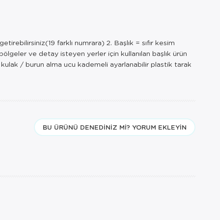
irebilirsiniz(19 farklı numrara) 2. Başlık = sıfır kesim
bölgeler ve detay isteyen yerler için kullanılan başlık ürün
k kulak / burun alma ucu kademeli ayarlanabilir plastik tarak
BU ÜRÜNÜ DENEDINIZ MI? YORUM EKLEYIN