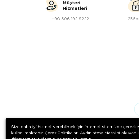
Müşteri
Hizmetleri
+90 506 192 9222
256bi
Size daha iyi hizmet verebilmek için internet sitemizde çerezle
kullanılmaktadır. Çerez Politikaları Aydınlatma Metni’ni okuyabil
dilerseniz tercihlerinizi değiştirebilirsiniz.