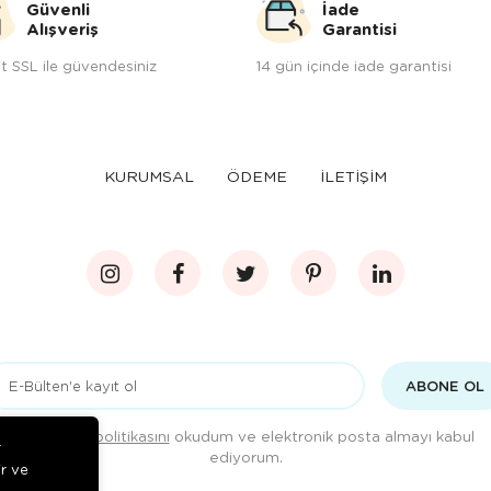
Güvenli
İade
Alışveriş
Garantisi
t SSL ile güvendesiniz
14 gün içinde iade garantisi
KURUMSAL
ÖDEME
İLETİŞİM
ABONE OL
Gizlilik politikasını
okudum ve elektronik posta almayı kabul
r
ediyorum.
ir ve