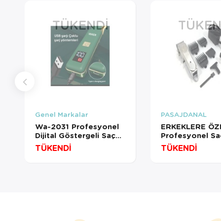
TÜKENDI
TÜKEN
Genel Markalar
PASAJDANAL
Wa-2031 Profesyonel
ERKEKLERE ÖZEL
Dijital Göstergeli Saç
Profesyonel Sa
Sakal Tıraş Makinesi
Tıraş Makinesi
TÜKENDİ
TÜKENDİ