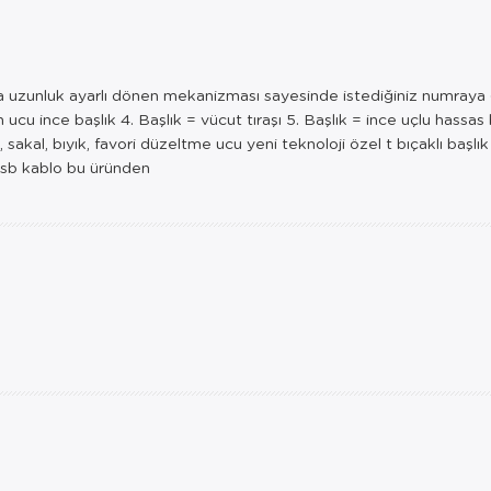
ğa uzunluk ayarlı dönen mekanizması sayesinde istediğiniz numraya get
 ucu ince başlık 4. Başlık = vücut tıraşı 5. Başlık = ince uçlu hassas 
sakal, bıyık, favori düzeltme ucu yeni teknoloji özel t bıçaklı başlı
usb kablo bu üründen