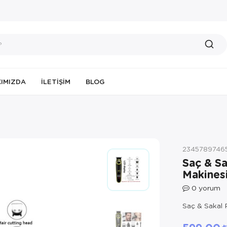
IMIZDA
İLETIŞIM
BLOG
2345789746
Saç & Sa
Makines
0
yorum
Saç & Sakal 