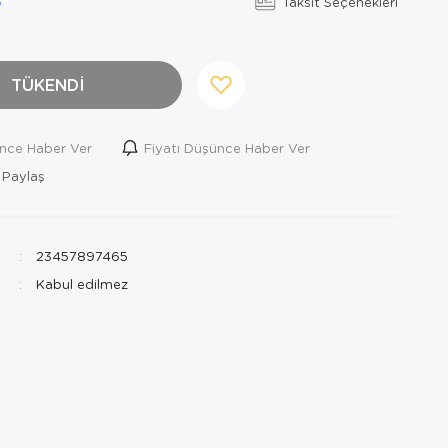
Taksit Seçenekleri
TÜKENDİ
ince Haber Ver
Fiyatı Düşünce Haber Ver
 Paylaş
23457897465