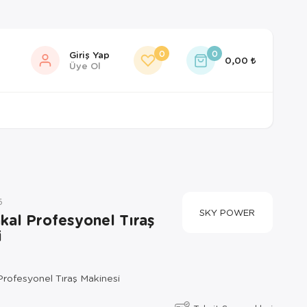
0
0
Giriş Yap
0,00
Üye Ol
5
SKY POWER
kal Profesyonel Tıraş
i
Profesyonel Tıraş Makinesi