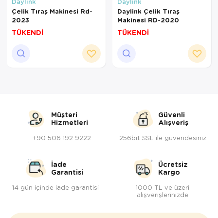
Yöresel Elbise
Daylink
Daylink
Çelik Tıraş Makinesi Rd-
Daylink Çelik Tıraş
2023
Makinesi RD-2020
Kozmetik, Kişisel Bakım ve Sağlık
TÜKENDİ
TÜKENDİ
Müşteri
Güvenli
Hizmetleri
Alışveriş
+90 506 192 9222
256bit SSL ile güvendesiniz
İade
Ücretsiz
Garantisi
Kargo
14 gün içinde iade garantisi
1000 TL ve üzeri
alışverişlerinizde