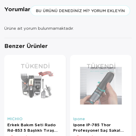
Yorumlar
BU ÜRÜNÜ DENEDINIZ MI? YORUM EKLEYIN
Ürüne ait yorum bulunmamaktadır.
Benzer Ürünler
TÜKENDI
TÜKENDI
MICHIO
Ipone
Erkek Bakım Seti Rado
Ipone IP-785 Thor
Rd-853 5 Başlıklı Tıraş
Profesyonel Saç Sakal
Makinesi Rd-853
Ense Çizim Vücut Tüyleri