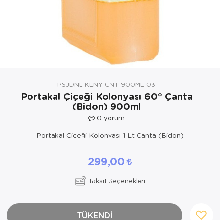
Yöresel Elbise
Kozmetik, Kişisel Bakım ve Sağlık
PSJDNL-KLNY-CNT-900ML-03
Portakal Çiçeği Kolonyası 60° Çanta
(Bidon) 900ml
0
yorum
Portakal Çiçeği Kolonyası 1 Lt Çanta (Bidon)
299,00
Taksit Seçenekleri
TÜKENDİ