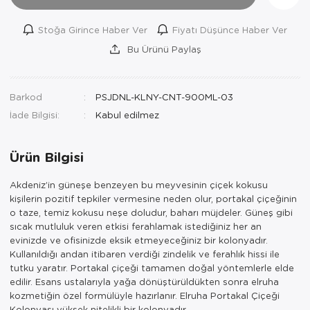
Stoğa Girince Haber Ver
Fiyatı Düşünce Haber Ver
Bu Ürünü Paylaş
Barkod
PSJDNL-KLNY-CNT-900ML-03
İade Bilgisi:
Ürün Bilgisi
Akdeniz’in güneşe benzeyen bu meyvesinin çiçek kokusu
kişilerin pozitif tepkiler vermesine neden olur, portakal çiçeğinin
o taze, temiz kokusu neşe doludur, baharı müjdeler. Güneş gibi
sıcak mutluluk veren etkisi ferahlamak istediğiniz her an
evinizde ve ofisinizde eksik etmeyeceğiniz bir kolonyadır.
Kullanıldığı andan itibaren verdiği zindelik ve ferahlık hissi ile
tutku yaratır. Portakal çiçeği tamamen doğal yöntemlerle elde
edilir. Esans ustalarıyla yağa dönüştürüldükten sonra elruha
kozmetiğin özel formülüyle hazırlanır. Elruha Portakal Çiçeği
Kolonyası yüksek nitelikli bir kolonyadır.