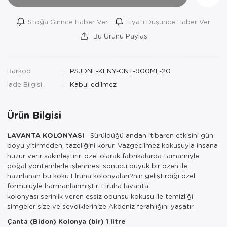
Stoğa Girince Haber Ver
Fiyatı Düşünce Haber Ver
Bu Ürünü Paylaş
Barkod
PSJDNL-KLNY-CNT-900ML-20
İade Bilgisi:
Ürün Bilgisi
LAVANTA KOLONYASI
Sürüldüğü andan itibaren etkisini gün
boyu yitirmeden, tazeliğini korur. Vazgeçilmez kokusuyla insana
huzur verir sakinleştirir. özel olarak fabrikalarda tamamiyle
doğal yöntemlerle işlenmesi sonucu büyük bir özen ile
hazırlanan bu koku Elruha kolonyaları?nın geliştirdiği özel
formülüyle harmanlanmıştır. Elruha lavanta
kolonyası serinlik veren eşsiz odunsu kokusu ile temizliği
simgeler size ve sevdiklerinize Akdeniz ferahlığını yaşatır.
Çanta (Bidon) Kolonya (bir) 1 litre