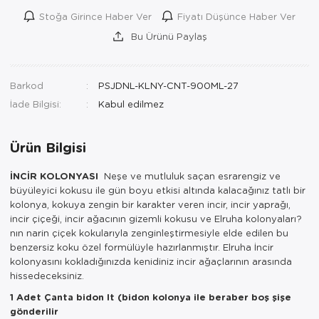
Stoğa Girince Haber Ver
Fiyatı Düşünce Haber Ver
Bu Ürünü Paylaş
Barkod
PSJDNL-KLNY-CNT-900ML-27
İade Bilgisi:
Ürün Bilgisi
İNCİR KOLONYASI
Neşe ve mutluluk saçan esrarengiz ve
büyüleyici kokusu ile gün boyu etkisi altında kalacağınız tatlı bir
kolonya, kokuya zengin bir karakter veren incir, incir yaprağı,
incir çiçeği, incir ağacının gizemli kokusu ve Elruha kolonyaları?
nın narin çiçek kokularıyla zenginleştirmesiyle elde edilen bu
benzersiz koku özel formülüyle hazırlanmıştır. Elruha İncir
kolonyasını kokladığınızda kenidiniz incir ağaçlarının arasında
hissedeceksiniz.
1 Adet Çanta bidon lt (bidon kolonya ile beraber boş şişe
gönderilir