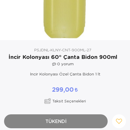
Yöresel Elbise
Kozmetik, Kişisel Bakım ve Sağlık
PSJDNL-KLNY-CNT-900ML-27
İncir Kolonyası 60° Çanta Bidon 900ml
0
yorum
İncir Kolonyası Özel Çanta Bidon 1 lt
299,00
Taksit Seçenekleri
TÜKENDİ