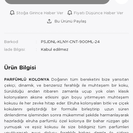
Stoğa Girince Haber Ver
Fiyatı Düşünce Haber Ver
Bu Ürünü Paylaş
Barkod
PSJDNL-KLNY-CNT-900ML-24
İade Bilgisi:
Ürün Bilgisi
PARFÜMLÜ KOLONYA
Doğanın tüm bereketini bize yansıtan
çekiçi, dinamik, ve benzersiz ferahlığı ile muhteşem bir koku,
Sürüldüğü andan itibaren zamanla uçup yok olan klasik
kolonyaların aksine etkisini gün boyu yitirmeyen muhteşem
kokusu ile her zevke hitap eder. Elruha kolonyaları bitki ve çiçek
kokularını geliştirdiği bir formülle birleştirip uzun süren
dinlendirme işleminden sonra mükemmel şekilde harmanlayarak
hazırladığı elruha parfümlü özel kolonya Bir bahar rüzgarı gibi
yumuşak ve eşsiz kokusu ile size bildiginiz tüm parfümleri
unutturacak avuç dolusu ferahlığı birkaç damla ile sizlere