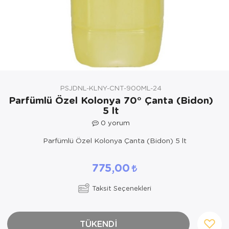
Yöresel Elbise
Kozmetik, Kişisel Bakım ve Sağlık
PSJDNL-KLNY-CNT-900ML-24
Parfümlü Özel Kolonya 70° Çanta (Bidon)
5 lt
0
yorum
Parfümlü Özel Kolonya Çanta (Bidon) 5 lt
775,00
Taksit Seçenekleri
TÜKENDİ