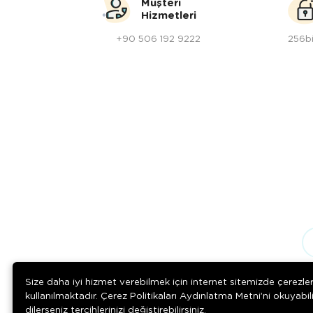
Müşteri
Hizmetleri
+90 506 192 9222
256bi
Size daha iyi hizmet verebilmek için internet sitemizde çerezle
kullanılmaktadır. Çerez Politikaları Aydınlatma Metni’ni okuyabil
dilerseniz tercihlerinizi değiştirebilirsiniz.