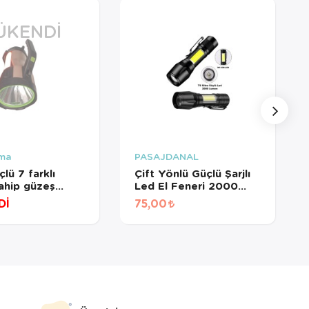
ÜKENDI
ma
PASAJDANAL
çlü 7 farklı
Çift Yönlü Güçlü Şarjlı
ahip güzeş
Led El Feneri 2000
i powerbank
Lumen 6w Cob Led Su
Dİ
75,00
i el feneri
Geçirmez Zoomlu