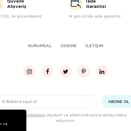
Güvenli
İade
Alışveriş
Garantisi
t SSL ile güvendesiniz
14 gün içinde iade garantisi
KURUMSAL
ÖDEME
İLETİŞİM
ABONE OL
Gizlilik politikasını
okudum ve elektronik posta almayı kabul
r
ediyorum.
ir ve