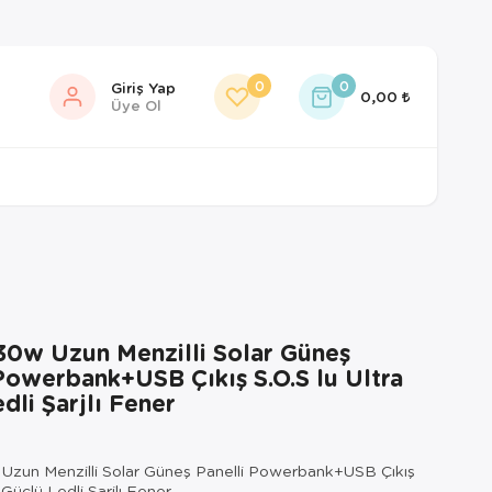
0
0
Giriş Yap
0,00
Üye Ol
30w Uzun Menzilli Solar Güneş
Powerbank+USB Çıkış S.O.S lu Ultra
dli Şarjlı Fener
zun Menzilli Solar Güneş Panelli Powerbank+USB Çıkış
 Güçlü Ledli Şarjlı Fener