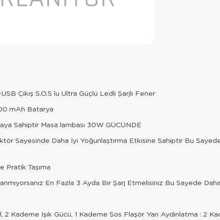
B Çıkış S.O.S lu Ultra Güçlü Ledli Şarjlı Fener
000 mAh Batarya
baya Sahiptir Masa lambası 30W GÜCÜNDE
tör Sayesinde Daha İyi Yoğunlaştırma Etkisine Sahiptir Bu Sayed
de Pratik Taşıma
ullanmıyorsanız En Fazla 3 Ayda Bir Şarj Etmelisiniz Bu Sayede Da
l, 2 Kademe Işık Gücü, 1 Kademe Sos Flaşör Yan Aydınlatma : 2 K