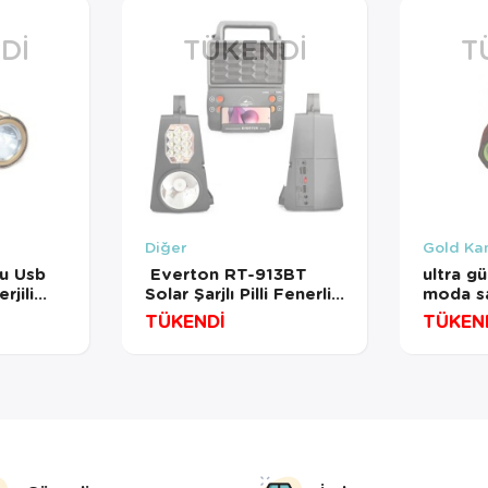
DI
TÜKENDI
T
Diğer
Gold Ka
u Usb
Everton RT-913BT
ultra gü
rjili
Solar Şarjlı Pilli Fenerli
moda s
neri
Radyo
enerjil
TÜKENDİ
TÜKEN
özellikl