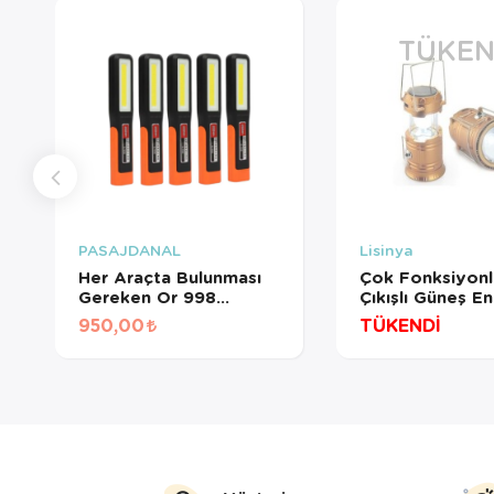
TÜKEN
PASAJDANAL
Lisinya
Her Araçta Bulunması
Çok Fonksiyonl
Gereken Or 998
Çıkışlı Güneş Ene
Ayarlanabilir Mıknatıslı
Şarjlı Led El Fe
950,00
TÜKENDİ
Şarjlı Fener 5 Adet
Işıldak 6+1
Lamba Çok Renkli