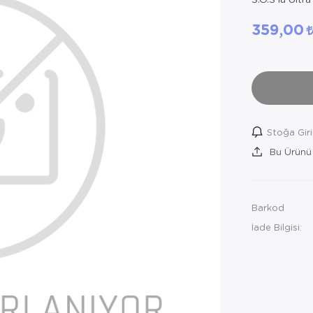
359,00
Stoğa Gir
Bu Ürünü
Barkod
İade Bilgisi: