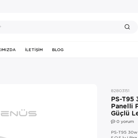
IMIZDA
İLETIŞIM
BLOG
82803151
PS-T95 
Panelli 
Güçlü Le
0
yorum
PS-T95 30w U
S.O.S lu Ultra