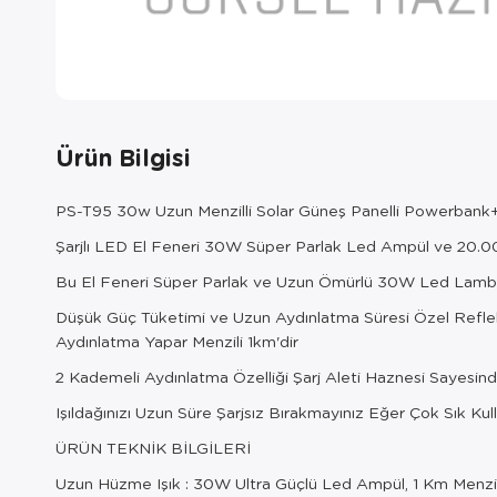
Ürün Bilgisi
PS-T95 30w Uzun Menzilli Solar Güneş Panelli Powerbank+US
Şarjlı LED El Feneri 30W Süper Parlak Led Ampül ve 20.
Bu El Feneri Süper Parlak ve Uzun Ömürlü 30W Led Lam
Düşük Güç Tüketimi ve Uzun Aydınlatma Süresi Özel Reflek
Aydınlatma Yapar Menzili 1km'dir
2 Kademeli Aydınlatma Özelliği Şarj Aleti Haznesi Sayesin
Işıldağınızı Uzun Süre Şarjsız Bırakmayınız Eğer Çok Sık K
ÜRÜN TEKNİK BİLGİLERİ
Uzun Hüzme Işık : 30W Ultra Güçlü Led Ampül, 1 Km Menzi