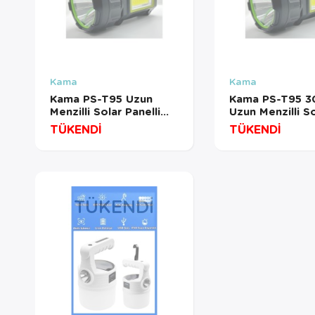
Kama
Kama
Kama PS-T95 Uzun
Kama PS-T95 
Menzilli Solar Panelli
Uzun Menzilli So
Powerbank+Usb Çıkış
Panelli Powerb
TÜKENDİ
TÜKENDİ
S.o.s Lu Ultra Güçlü
Çıkış S.o.s Lu Ul
Ledli Şarjlı Feneri
Güçlü Ledli Şarj
TÜKENDI