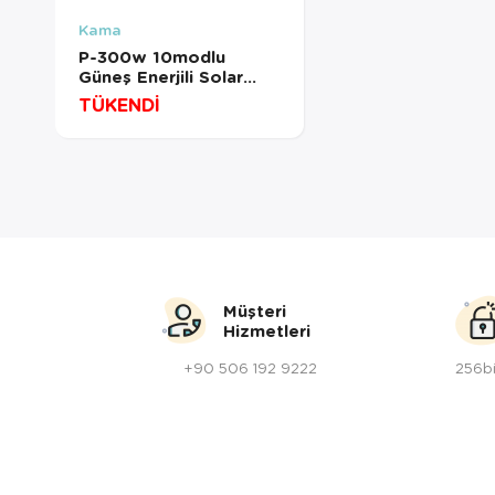
Kama
P-300w 10modlu
Güneş Enerjili Solar
Aydınlatma Kamp Çadır
TÜKENDİ
Lambası Ampül Led
Şarjlı Işıldak El Feneri
Müşteri
Hizmetleri
+90 506 192 9222
256bi