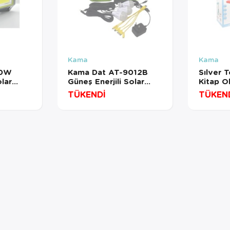
Kama
Kama
30W
Kama Dat AT-9012B
Sılver 
lar
Güneş Enerjili Solar
Kitap 
ank+Usb
Aydınlatma Sistemi
Masa La
TÜKENDİ
TÜKEN
tra
Turkua
lı Feneri