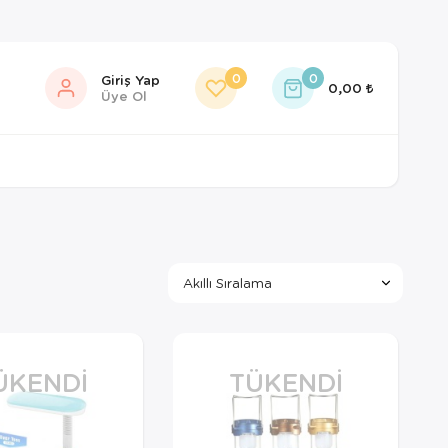
0
0
Giriş Yap
0,00
Üye Ol
ÜKENDI
TÜKENDI