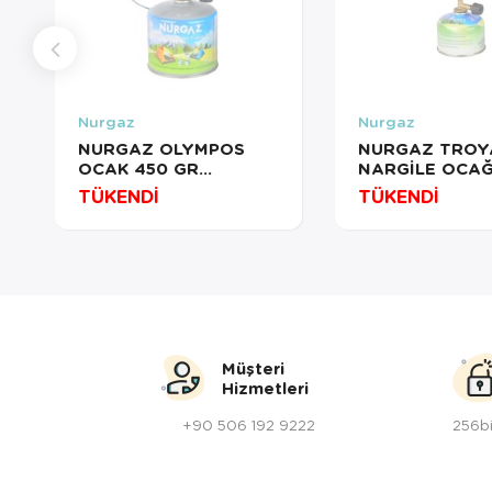
Nurgaz
Nurgaz
NURGAZ OLYMPOS
NURGAZ TROY
OCAK 450 GR
NARGİLE OCAĞ
KARTUŞLU
GR KARTUŞLU
TÜKENDİ
TÜKENDİ
Müşteri
Hizmetleri
+90 506 192 9222
256bi