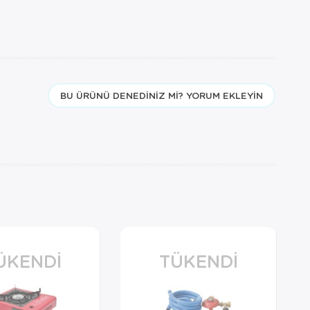
BU ÜRÜNÜ DENEDINIZ MI? YORUM EKLEYIN
ÜKENDI
TÜKENDI