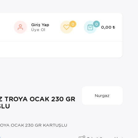
0
0
Giriş Yap
0,00
Üye Ol
Nurgaz
 TROYA OCAK 230 GR
ŞLU
OYA OCAK 230 GR KARTUŞLU