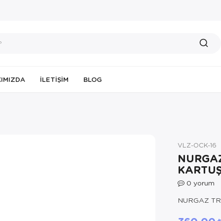
IMIZDA
İLETIŞIM
BLOG
VLZ-OCK-16
NURGAZ
KARTU
0
yorum
NURGAZ TR