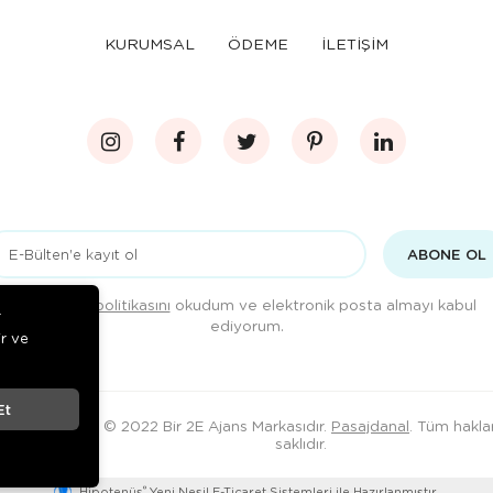
KURUMSAL
ÖDEME
İLETİŞİM
ABONE OL
Gizlilik politikasını
okudum ve elektronik posta almayı kabul
r
ediyorum.
ir ve
Et
© 2022 Bir 2E Ajans Markasıdır.
Pasajdanal
. Tüm haklar
saklıdır.
®
Hipotenüs
Yeni Nesil E-Ticaret Sistemleri ile Hazırlanmıştır.