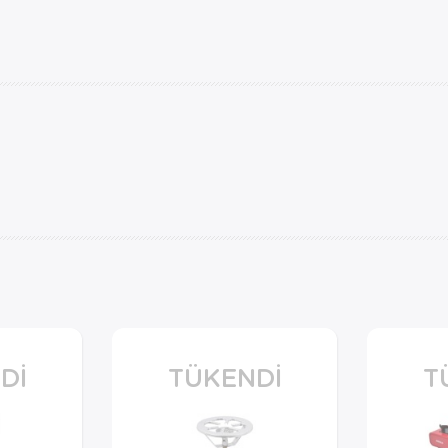
DI
TÜKENDI
T