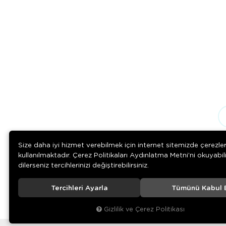
Size daha iyi hizmet verebilmek için internet sitemizde çerezle
kullanılmaktadır. Çerez Politikaları Aydınlatma Metni’ni okuyabil
dilerseniz tercihlerinizi değiştirebilirsiniz.
Tercihleri Ayarla
Tümünü Kabul 
Download on the
Download on
App Store
Google play
Gizlilik ve Çerez Politikası