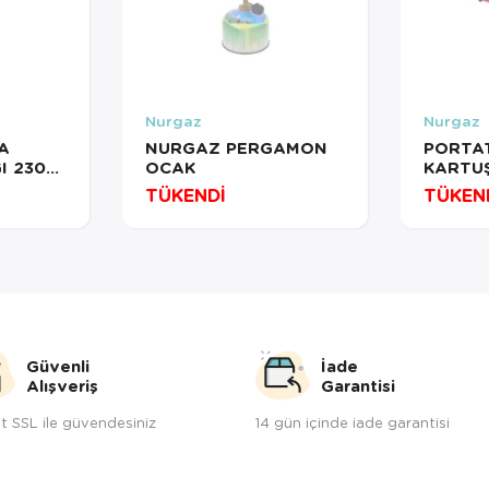
Nurgaz
Nurgaz
A
NURGAZ PERGAMON
PORTAT
I 230
OCAK
KARTU
TÜKENDİ
TÜKEN
Güvenli
İade
Alışveriş
Garantisi
t SSL ile güvendesiniz
14 gün içinde iade garantisi