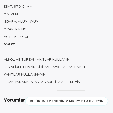
EBAT: 97 X 61 MM
MALZEME:
IZGARA: ALÜMİNYUM
OCAK: PİRİNÇ
AĞIRLIK: 145 GR
UYARI!
ALKOL VE TÜREVİ YAKITLAR KULLANIN.
KESİNLİKLE BENZİN GİBİ PARLAYICI VE PATLAYICI
YAKITLAR KULLANMAYIN.
OCAK YANARKEN ASLA YAKIT İLAVE ETMEYİN.
Yorumlar
BU ÜRÜNÜ DENEDINIZ MI? YORUM EKLEYIN