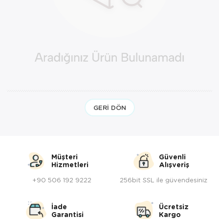
Yöresel Elbise
Kozmetik, Kişisel Bakım ve Sağlık
GERI DÖN
Müşteri
Güvenli
Hizmetleri
Alışveriş
+90 506 192 9222
256bit SSL ile güvendesiniz
İade
Ücretsiz
Garantisi
Kargo