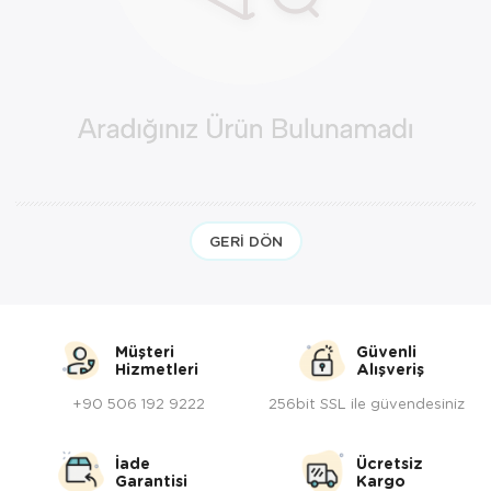
Yöresel Elbise
Kozmetik, Kişisel Bakım ve Sağlık
GERI DÖN
Müşteri
Güvenli
Hizmetleri
Alışveriş
+90 506 192 9222
256bit SSL ile güvendesiniz
İade
Ücretsiz
Garantisi
Kargo