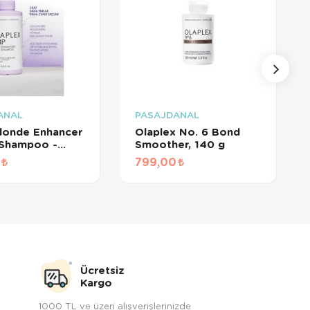
ANAL
PASAJDANAL
londe Enhancer
Olaplex No. 6 Bond
 Shampoo -
Smoother, 140 g
oruyucu & Bağ
799,00
irici Mor
n
Ücretsiz
Kargo
1000 TL ve üzeri alışverişlerinizde