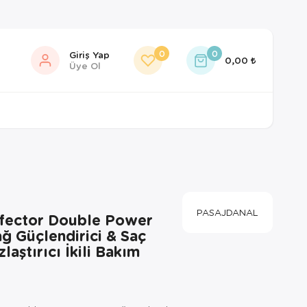
0
0
Giriş Yap
0,00
Üye Ol
PASAJDANAL
rfector Double Power
ğ Güçlendirici & Saç
laştırıcı İkili Bakım