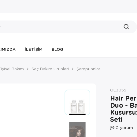
IMIZDA
İLETIŞIM
BLOG
Kişisel Bakım
Saç Bakım Ürünleri
Şampuanlar
OL3055
Hair Pe
Duo - Ba
Kusursuz
Seti
0
yorum