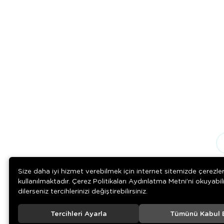
Size daha iyi hizmet verebilmek için internet sitemizde çerezle
kullanılmaktadır. Çerez Politikaları Aydınlatma Metni’ni okuyabil
dilerseniz tercihlerinizi değiştirebilirsiniz.
Tercihleri Ayarla
Tümünü Kabul 
Download on the
Download on