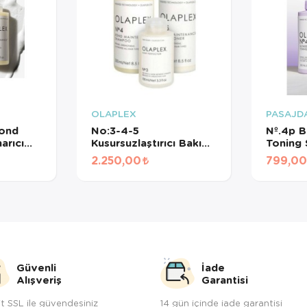
OLAPLEX
PASAJD
Bond
No:3-4-5
Nº.4p B
arıcı
Kusursuzlaştırıcı Bakım
Toning
l
Seti
Renk K
2.250,00
799,00
Güçlend
Şampua
Güvenli
İade
Alışveriş
Garantisi
t SSL ile güvendesiniz
14 gün içinde iade garantisi