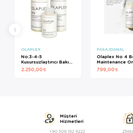
OLAPLEX
PASAJDANAL
No:3-4-5
Olaplex No 4 
Kusursuzlaştırıcı Bakım
Maintenance On
Seti
Şampuan 250 m
2.250,00
799,00
Müşteri
Hizmetleri
+90 506 192 9222
256bi