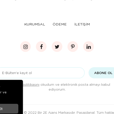
KURUMSAL
ÖDEME
İLETİŞİM
ABONE OL
Gizlilik politikasını
okudum ve elektronik posta almayı kabul
r
ediyorum.
ir ve
Et
© 2022 Bir 2E Ajans Markasıdır.
Pasajdanal
. Tüm haklar