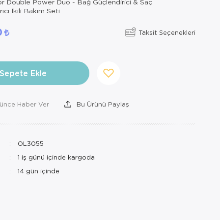
or Double Power Duo - Bağ Güçlendirici & Saç
ıcı İkili Bakım Seti
0
Taksit Seçenekleri
Sepete Ekle
şünce Haber Ver
Bu Ürünü Paylaş
OL3055
1 iş günü içinde kargoda