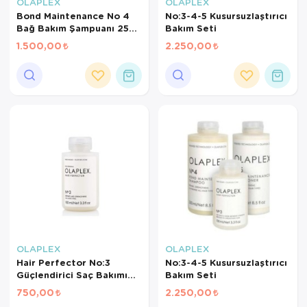
Yöresel Elbise
OLAPLEX
OLAPLEX
Bond Maintenance No 4
No:3-4-5 Kusursuzlaştırıcı
Bağ Bakım Şampuanı 250
Bakım Seti
Kozmetik, Kişisel Bakım ve Sağlık
Ml 2'li
1.500,00
2.250,00
OLAPLEX
OLAPLEX
Hair Perfector No:3
No:3-4-5 Kusursuzlaştırıcı
Güçlendirici Saç Bakımı
Bakım Seti
100 ml OLPLX37
750,00
2.250,00