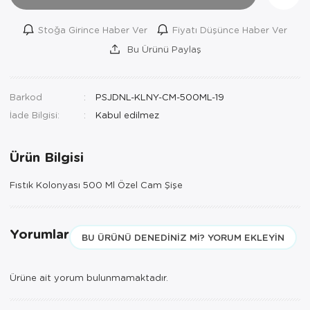
Stoğa Girince Haber Ver
Fiyatı Düşünce Haber Ver
Bu Ürünü Paylaş
Barkod
PSJDNL-KLNY-CM-500ML-19
İade Bilgisi:
Ürün Bilgisi
Fıstık Kolonyası 500 Ml Özel Cam Şişe
Yorumlar
BU ÜRÜNÜ DENEDINIZ MI? YORUM EKLEYIN
Ürüne ait yorum bulunmamaktadır.