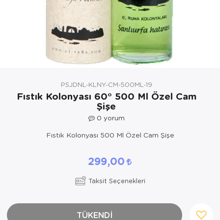
Yöresel Elbise
Kozmetik, Kişisel Bakım ve Sağlık
PSJDNL-KLNY-CM-500ML-19
Fıstık Kolonyası 60° 500 Ml Özel Cam
Şişe
0
yorum
Fıstık Kolonyası 500 Ml Özel Cam Şişe
299,00
Taksit Seçenekleri
TÜKENDİ