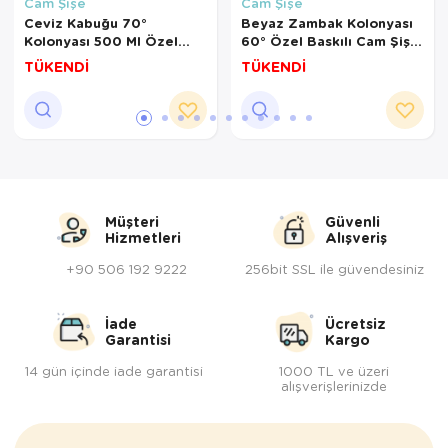
Cam Şişe
Cam Şişe
Ceviz Kabuğu 70°
Beyaz Zambak Kolonyası
Kolonyası 500 Ml Özel
60° Özel Baskılı Cam Şişe
Baskılı Cam Şişe
500 ml
TÜKENDİ
TÜKENDİ
Müşteri
Güvenli
Hizmetleri
Alışveriş
+90 506 192 9222
256bit SSL ile güvendesiniz
İade
Ücretsiz
Garantisi
Kargo
14 gün içinde iade garantisi
1000 TL ve üzeri
alışverişlerinizde