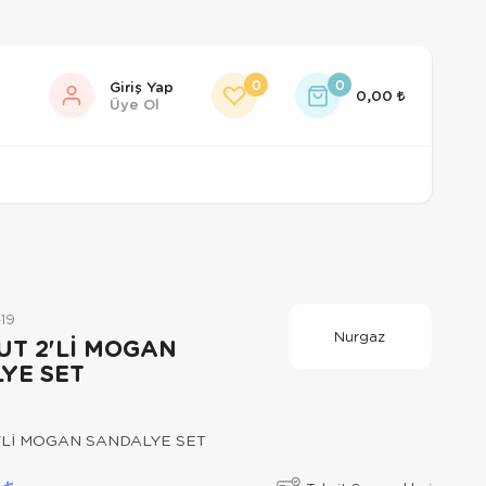
0
0
Giriş Yap
0,00
Üye Ol
19
Nurgaz
T 2'Lİ MOGAN
YE SET
'Lİ MOGAN SANDALYE SET