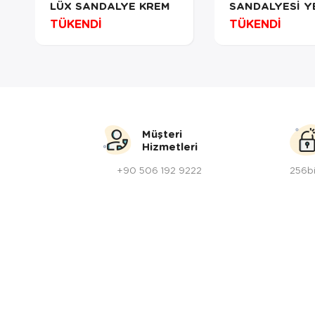
LÜX SANDALYE KREM
SANDALYESİ Y
TÜKENDİ
TÜKENDİ
Müşteri
Hizmetleri
+90 506 192 9222
256bi