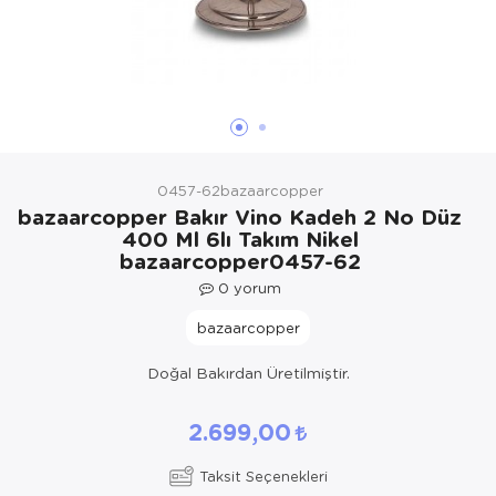
Yöresel Elbise
Kozmetik, Kişisel Bakım ve Sağlık
0457-62bazaarcopper
bazaarcopper Bakır Vino Kadeh 2 No Düz
400 Ml 6lı Takım Nikel
bazaarcopper0457-62
0
yorum
bazaarcopper
Doğal Bakırdan Üretilmiştir.
2.699,00
Taksit Seçenekleri