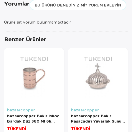
Yorumlar
BU ÜRÜNÜ DENEDINIZ MI? YORUM EKLEYIN
Ürüne ait yorum bulunmamaktadır.
Benzer Ürünler
TÜKENDI
TÜKENDI
bazaarcopper
bazaarcopper
bazaarcopper Bakır İskoç
bazaarcopper Bakır
Bardak Düz 380 Ml 6lı
Paşaçadırı Yuvarlak Sunum
Takım Kırmızı
Tabağı 30 Cm El Dövme
TÜKENDİ
TÜKENDİ
bazaarcopper0489-61
Nikel bazaarcopper9058-