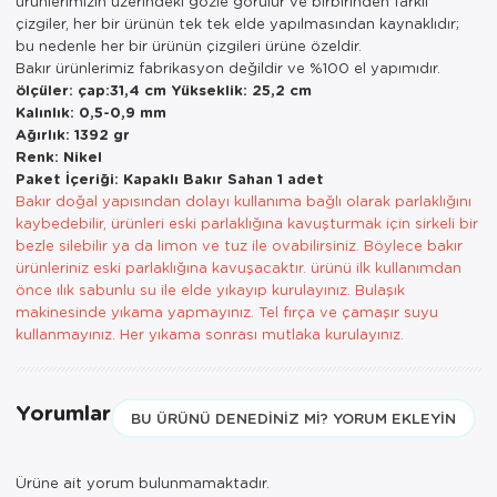
ürünlerimizin üzerindeki gözle görülür ve birbirinden farklı
çizgiler, her bir ürünün tek tek elde yapılmasından kaynaklıdır;
bu nedenle her bir ürünün çizgileri ürüne özeldir.
Bakır ürünlerimiz fabrikasyon değildir ve %100 el yapımıdır.
ölçüler: çap:31,4 cm Yükseklik: 25,2 cm
Kalınlık: 0,5-0,9 mm
Ağırlık: 1392 gr
Renk: Nikel
Paket İçeriği: Kapaklı Bakır Sahan 1 adet
Bakır doğal yapısından dolayı kullanıma bağlı olarak parlaklığını
kaybedebilir, ürünleri eski parlaklığına kavuşturmak için sirkeli bir
bezle silebilir ya da limon ve tuz ile ovabilirsiniz. Böylece bakır
ürünleriniz eski parlaklığına kavuşacaktır. ürünü ilk kullanımdan
önce ılık sabunlu su ile elde yıkayıp kurulayınız. Bulaşık
makinesinde yıkama yapmayınız. Tel fırça ve çamaşır suyu
kullanmayınız. Her yıkama sonrası mutlaka kurulayınız.
Yorumlar
BU ÜRÜNÜ DENEDINIZ MI? YORUM EKLEYIN
Ürüne ait yorum bulunmamaktadır.