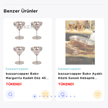
Benzer Ürünler
TÜKENDI
TÜKENDI
bazaarcopper
bazaarcopper
bazaarcopper Bakır
bazaarcopper Bakır Ayaklı
Margarita Kadeh Düz 450
Közlü Sunum Kebaplık
Ml 4lü Nikel
Kapaklı 70 Cm Kırmızı
TÜKENDİ
TÜKENDİ
bazaarcopper0461-42