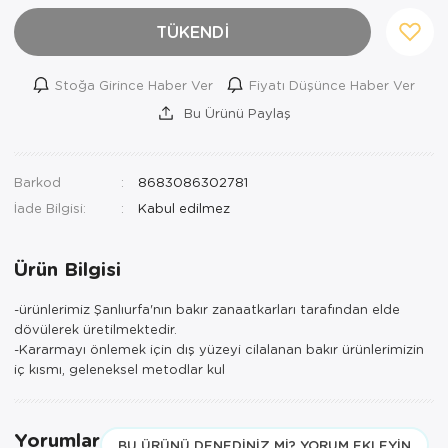
TÜKENDİ
Stoğa Girince Haber Ver
Fiyatı Düşünce Haber Ver
Bu Ürünü Paylaş
Barkod
8683086302781
İade Bilgisi:
Ürün Bilgisi
-ürünlerimiz Şanlıurfa'nın bakır zanaatkarları tarafından elde
dövülerek üretilmektedir.
-Kararmayı önlemek için dış yüzeyi cilalanan bakır ürünlerimizin
iç kısmı, geleneksel metodlar kul
Yorumlar
BU ÜRÜNÜ DENEDINIZ MI? YORUM EKLEYIN