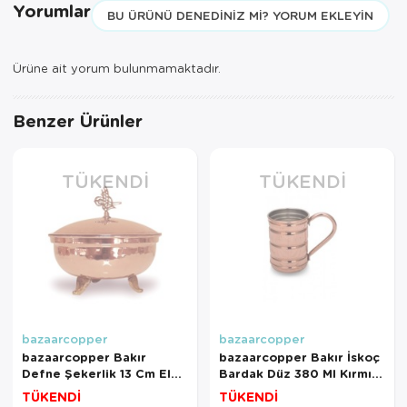
Yorumlar
BU ÜRÜNÜ DENEDINIZ MI? YORUM EKLEYIN
Ürüne ait yorum bulunmamaktadır.
Benzer Ürünler
TÜKENDI
TÜKENDI
bazaarcopper
bazaarcopper
bazaarcopper Bakır
bazaarcopper Bakır İskoç
Defne Şekerlik 13 Cm El
Bardak Düz 380 Ml Kırmızı
Dövme Kırmızı
bazaarcopper0489-1
TÜKENDİ
TÜKENDİ
bazaarcopper5753-1