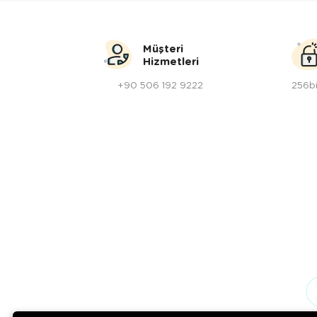
Müşteri
Hizmetleri
+90 506 192 9222
256bi