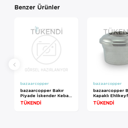
Benzer Ürünler
TÜKENDI
TÜKEN
bazaarcopper
bazaarcopper
bazaarcopper Bakır
bazaarcopper B
Piyade İskender Kebap
Kapaklı Ehlikey
Kayık Sunum Tabağı 35
Dövme 4lü Takı
TÜKENDİ
TÜKENDİ
Cm El Dövme Oksit
bazaarcopper3
bazaarcopper4415-3