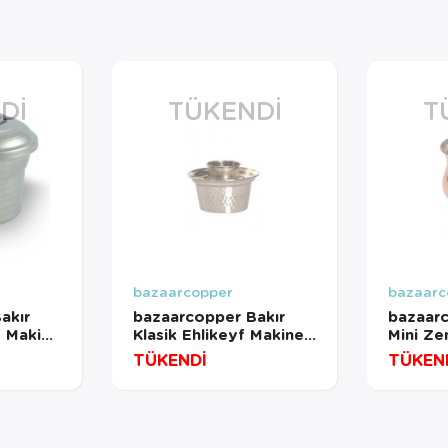
DI
TÜKENDI
T
bazaarcopper
bazaarc
akır
bazaarcopper Bakır
bazaarc
f Makine
Klasik Ehlikeyf Makine
Mini Z
m Nikel
Dövme Nikel
Düz 100
TÜKENDİ
TÜKEN
302-42
bazaarcopper3300-2
bazaar