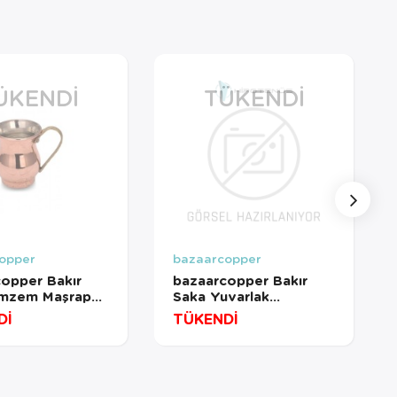
ÜKENDI
TÜKENDI
opper
bazaarcopper
opper Bakır
bazaarcopper Bakır
emzem Maşrapa
Saka Yuvarlak
 Ml Kırmızı
Lokumluk 9 Cm El
Dİ
TÜKENDİ
copper0496-1
Dövme 2li Takım
Kırmızı
bazaarcopper5852-21