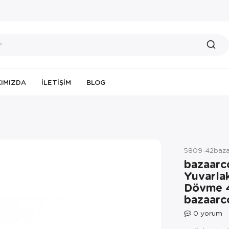
IMIZDA
İLETIŞIM
BLOG
5809-42baza
bazaarc
Yuvarla
Dövme 4
bazaarc
0
yorum