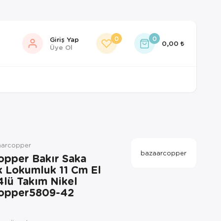
0
0
Giriş Yap
0,00
Üye Ol
arcopper
bazaarcopper
opper Bakır Saka
k Lokumluk 11 Cm El
lü Takım Nikel
opper5809-42