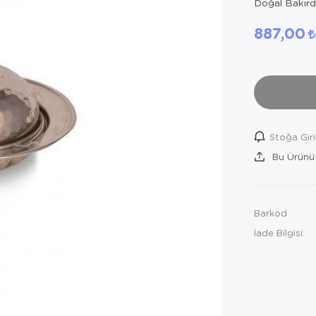
Doğal Bakırda
887,00
Stoğa Gir
Bu Ürünü
Barkod
İade Bilgisi: