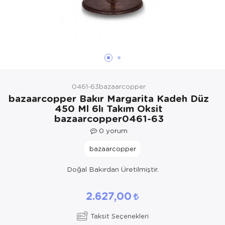
Yöresel Elbise
Kozmetik, Kişisel Bakım ve Sağlık
0461-63bazaarcopper
bazaarcopper Bakır Margarita Kadeh Düz
450 Ml 6lı Takım Oksit
bazaarcopper0461-63
0
yorum
bazaarcopper
Doğal Bakırdan Üretilmiştir.
2.627,00
Taksit Seçenekleri