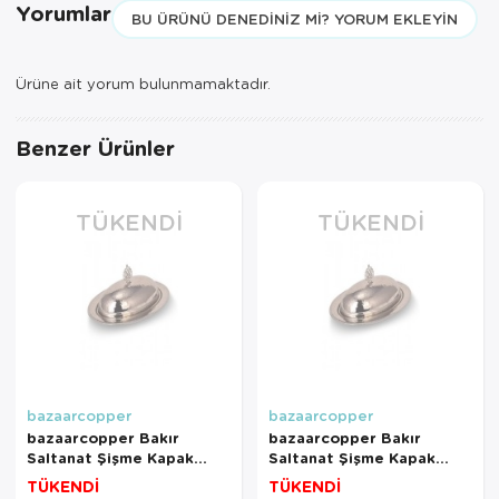
Yorumlar
BU ÜRÜNÜ DENEDINIZ MI? YORUM EKLEYIN
Ürüne ait yorum bulunmamaktadır.
Benzer Ürünler
TÜKENDI
TÜKENDI
bazaarcopper
bazaarcopper
bazaarcopper Bakır
bazaarcopper Bakır
Saltanat Şişme Kapak
Saltanat Şişme Kapak
Kayık Sunum Tabağı 47
Kayık Sunum Tabağı 35 Cm
TÜKENDİ
TÜKENDİ
Cm El Dövme Nikel
El Dövme Nikel