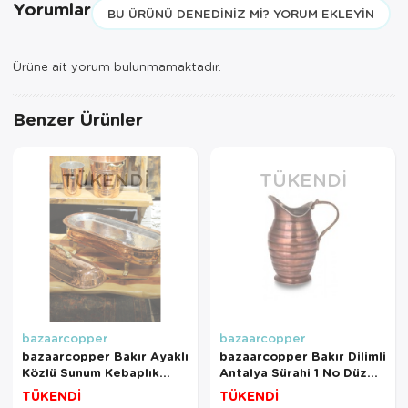
Yorumlar
BU ÜRÜNÜ DENEDINIZ MI? YORUM EKLEYIN
Ürüne ait yorum bulunmamaktadır.
Benzer Ürünler
TÜKENDI
TÜKENDI
bazaarcopper
bazaarcopper
bazaarcopper Bakır Ayaklı
bazaarcopper Bakır Dilimli
Közlü Sunum Kebaplık
Antalya Sürahi 1 No Düz
Kapaklı 90 Cm Kırmızı
Oksit bazaarcopper7254-
TÜKENDİ
TÜKENDİ
3