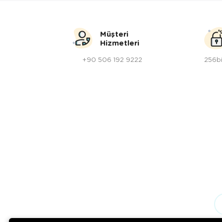
Müşteri
Hizmetleri
+90 506 192 9222
256bi