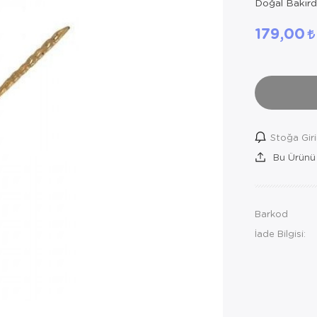
Doğal Bakırda
179,00
Stoğa Gir
Bu Ürünü
Barkod
İade Bilgisi: