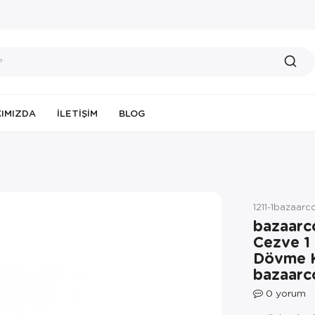
IMIZDA
İLETIŞIM
BLOG
1211-1bazaar
bazaarc
Cezve 1 
Dövme K
bazaarc
0
yorum