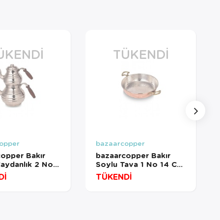
ÜKENDI
TÜKENDI
opper
bazaarcopper
opper Bakır
bazaarcopper Bakır
 Çaydanlık 2 No
Soylu Tava 1 No 14 Cm
l Dövme Nikel
İnce Kırmızı
Dİ
TÜKENDİ
copper1958-2
bazaarcopper7602-1