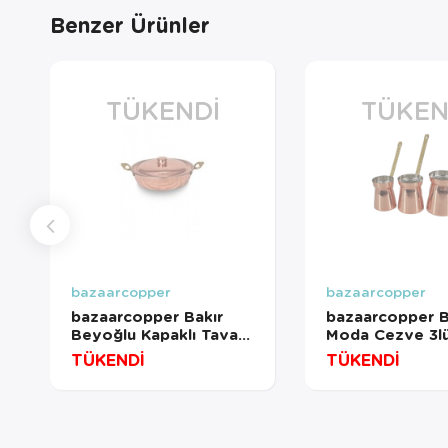
Benzer Ürünler
TÜKENDI
TÜKEN
bazaarcopper
bazaarcopper
bazaarcopper Bakır
bazaarcopper B
Beyoğlu Kapaklı Tava 5
Moda Cezve 3l
No 27 Cm El Dövme
Düz Kırmızı
TÜKENDİ
TÜKENDİ
Kırmızı
bazaarcopper1
bazaarcopper7580-1