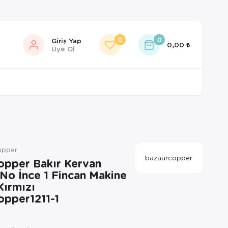
0
0
Giriş Yap
0,00
Üye Ol
copper
bazaarcopper
opper Bakır Kervan
No İnce 1 Fincan Makine
ırmızı
opper1211-1