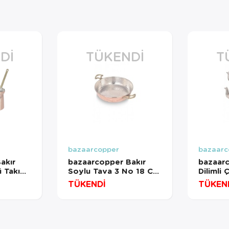
DI
TÜKENDI
T
bazaarcopper
bazaarc
akır
bazaarcopper Bakır
bazaarc
ü Takım
Soylu Tava 3 No 18 Cm
Dilimli
Kalın Kırmızı
Kalın E
TÜKENDİ
TÜKEN
268-1
bazaarcopper7552-1
bazaar