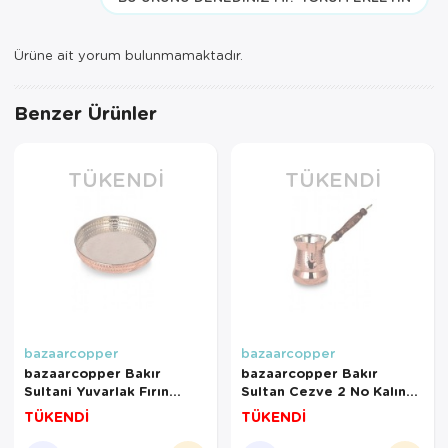
Ürüne ait yorum bulunmamaktadır.
Benzer Ürünler
TÜKENDI
TÜKENDI
bazaarcopper
bazaarcopper
bazaarcopper Bakır
bazaarcopper Bakır
Sultani Yuvarlak Fırın
Sultan Cezve 2 No Kalın
Tepsisi 30 Cm El Dövme
Ahşap Kulp 3 Fincan
TÜKENDİ
TÜKENDİ
Kırmızı
Makine Dövme Kırmızı
bazaarcopper4852-1
bazaarcopper1251-1