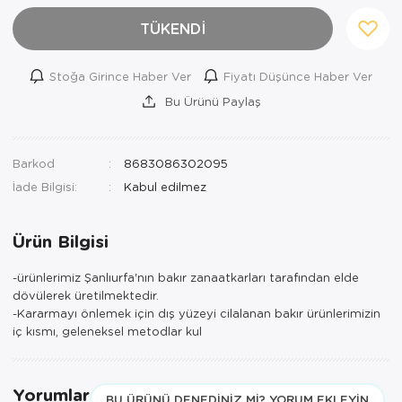
TÜKENDİ
Stoğa Girince Haber Ver
Fiyatı Düşünce Haber Ver
Bu Ürünü Paylaş
Barkod
8683086302095
İade Bilgisi:
Ürün Bilgisi
-ürünlerimiz Şanlıurfa'nın bakır zanaatkarları tarafından elde
dövülerek üretilmektedir.
-Kararmayı önlemek için dış yüzeyi cilalanan bakır ürünlerimizin
iç kısmı, geleneksel metodlar kul
Yorumlar
BU ÜRÜNÜ DENEDINIZ MI? YORUM EKLEYIN