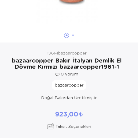
Yöresel Elbise
Kozmetik, Kişisel Bakım ve Sağlık
1961-1bazaarcopper
bazaarcopper Bakır İtalyan Demlik El
Dövme Kırmızı bazaarcopper1961-1
0
yorum
bazaarcopper
Doğal Bakırdan Üretilmiştir.
923,00
Taksit Seçenekleri