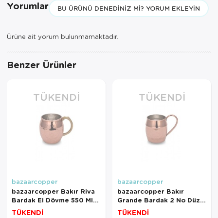
Yorumlar
BU ÜRÜNÜ DENEDINIZ MI? YORUM EKLEYIN
Ürüne ait yorum bulunmamaktadır.
Benzer Ürünler
TÜKENDI
TÜKENDI
bazaarcopper
bazaarcopper
bazaarcopper Bakır Riva
bazaarcopper Bakır
Bardak El Dövme 550 Ml
Grande Bardak 2 No Düz
Kırmızı
1000 Ml Kırmızı
TÜKENDİ
TÜKENDİ
bazaarcopper0466-1
bazaarcopper0464-1