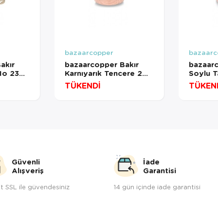
bazaarcopper
bazaarc
akır
bazaarcopper Bakır
bazaarc
No 23
Karnıyarık Tencere 2
Soylu 
vme
No 18 Cm El Dövme
Kalın Kı
TÜKENDİ
TÜKEN
Kırmızı
bazaar
561-1
bazaarcopper8158-1
Güvenli
İade
Alışveriş
Garantisi
t SSL ile güvendesiniz
14 gün içinde iade garantisi