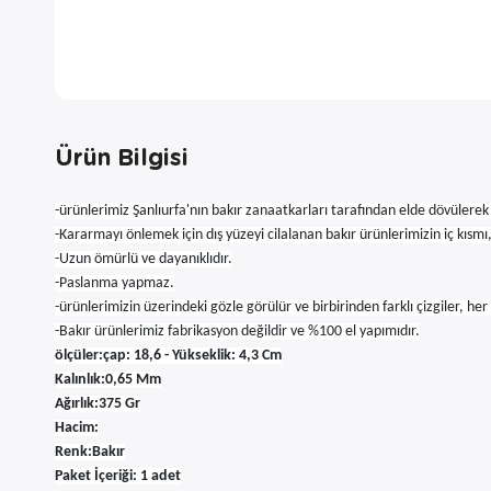
Ürün Bilgisi
-ürünlerimiz Şanlıurfa'nın bakır zanaatkarları tarafından elde dövülerek
-Kararmayı önlemek için dış yüzeyi cilalanan bakır ürünlerimizin iç kısm
-Uzun ömürlü ve dayanıklıdır.
-Paslanma yapmaz.
-ürünlerimizin üzerindeki gözle görülür ve birbirinden farklı çizgiler, he
-Bakır ürünlerimiz fabrikasyon değildir ve %100 el yapımıdır.
ölçüler:çap: 18,6 - Yükseklik: 4,3 Cm
Kalınlık:0,65 Mm
Ağırlık:375 Gr
Hacim:
Renk:Bakır
Paket İçeriği: 1 adet