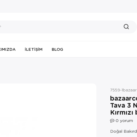
IMIZDA
İLETIŞIM
BLOG
7559-1bazaa
bazaarc
Tava 3 
Kırmızı
0
yorum
Doğal Bakırda