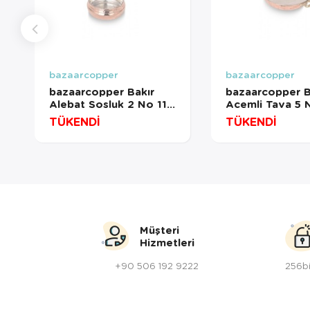
bazaarcopper
bazaarcopper
bazaarcopper Bakır
bazaarcopper B
Alebat Sosluk 2 No 11
Acemli Tava 5 
Cm Makine Dövme
Cm Makine Dö
TÜKENDİ
TÜKENDİ
Kırmızı
Kırmızı
bazaarcopper4817-1
bazaarcopper7
Müşteri
Hizmetleri
+90 506 192 9222
256bi