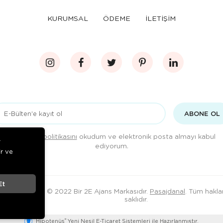
KURUMSAL
ÖDEME
İLETİŞİM
ABONE OL
Gizlilik politikasını
okudum ve elektronik posta almayı kabul
r
ediyorum.
ir ve
Et
© 2022 Bir 2E Ajans Markasıdır.
Pasajdanal
. Tüm haklar
saklıdır.
®
Hipotenüs
Yeni Nesil E-Ticaret Sistemleri ile Hazırlanmıştır.