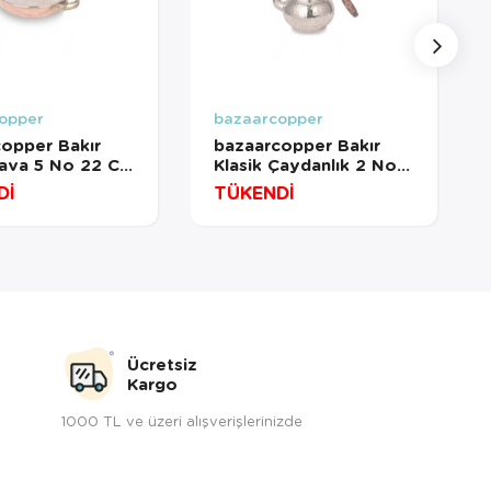
opper
bazaarcopper
opper Bakır
bazaarcopper Bakır
Tava 5 No 22 Cm
Klasik Çaydanlık 2 No
rmızı
İnce El Dövme Nikel
Dİ
TÜKENDİ
copper7554-1
bazaarcopper1953-2
Ücretsiz
Kargo
1000 TL ve üzeri alışverişlerinizde