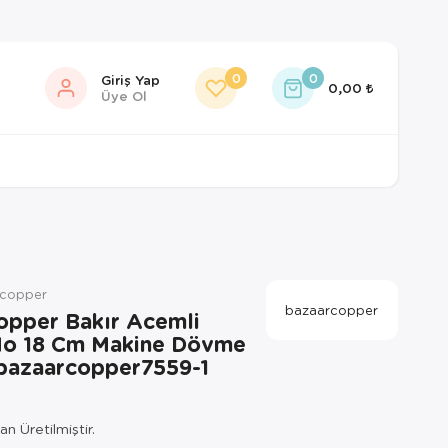
0
0
Giriş Yap
0,00
Üye Ol
rcopper
bazaarcopper
opper Bakır Acemli
No 18 Cm Makine Dövme
 bazaarcopper7559-1
n Üretilmiştir.