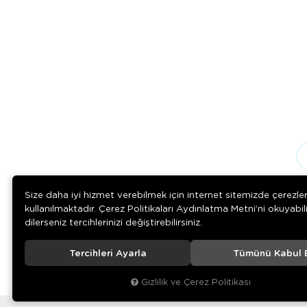
Size daha iyi hizmet verebilmek için internet sitemizde çerezle
kullanılmaktadır. Çerez Politikaları Aydınlatma Metni’ni okuyabil
dilerseniz tercihlerinizi değiştirebilirsiniz.
Tercihleri Ayarla
Tümünü Kabul 
Download on the
Download on
App Store
Google play
Gizlilik ve Çerez Politikası