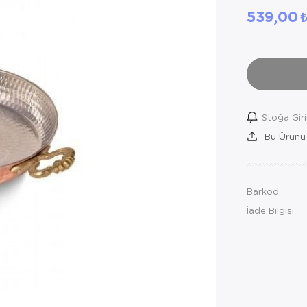
539,00
Stoğa Gir
Bu Ürünü
Barkod
İade Bilgisi: