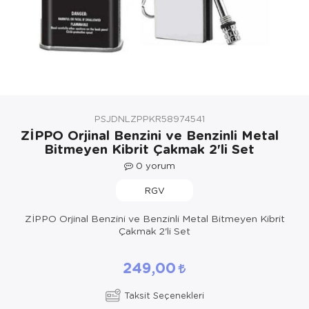
Yöresel Elbise
Kozmetik, Kişisel Bakım ve Sağlık
PSJDNLZPPKR58974541
ZİPPO Orjinal Benzini ve Benzinli Metal
Bitmeyen Kibrit Çakmak 2'li Set
0
yorum
RGV
ZİPPO Orjinal Benzini ve Benzinli Metal Bitmeyen Kibrit
Çakmak 2'li Set
249,00
Taksit Seçenekleri