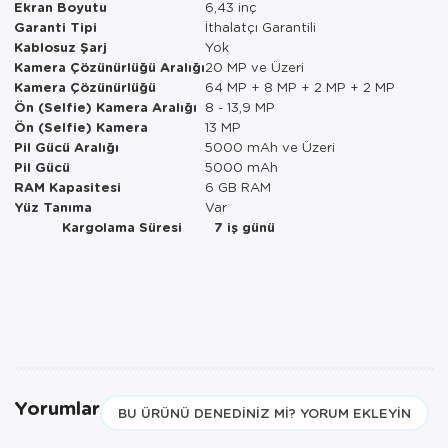
Ekran Boyutu
6,43 inç
Garanti Tipi
İthalatçı Garantili
Kablosuz Şarj
Yok
Kamera Çözünürlüğü Aralığı
20 MP ve Üzeri
Kamera Çözünürlüğü
64 MP + 8 MP + 2 MP + 2 MP
Ön (Selfie) Kamera Aralığı
8 - 13,9 MP
Ön (Selfie) Kamera
13 MP
Pil Gücü Aralığı
5000 mAh ve Üzeri
Pil Gücü
5000 mAh
RAM Kapasitesi
6 GB RAM
Yüz Tanıma
Var
Kargolama Süresi
7 iş günü
Yorumlar
BU ÜRÜNÜ DENEDINIZ MI? YORUM EKLEYIN