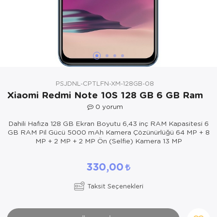
Yöresel Elbise
Kozmetik, Kişisel Bakım ve Sağlık
PSJDNL-CPTLFN-XM-128GB-08
Xiaomi Redmi Note 10S 128 GB 6 GB Ram
0
yorum
Dahili Hafıza 128 GB Ekran Boyutu 6,43 inç RAM Kapasitesi 6
GB RAM Pil Gücü 5000 mAh Kamera Çözünürlüğü 64 MP + 8
MP + 2 MP + 2 MP Ön (Selfie) Kamera 13 MP
330,00
Taksit Seçenekleri