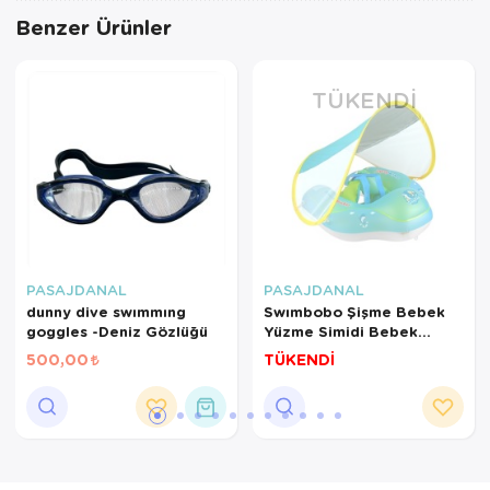
Benzer Ürünler
TÜKENDI
PASAJDANAL
PASAJDANAL
dunny dive swımmıng
Swımbobo Şişme Bebek
goggles -Deniz Gözlüğü
Yüzme Simidi Bebek
Şamandıralı Yüzme
500,00
TÜKENDİ
Güneşlik L