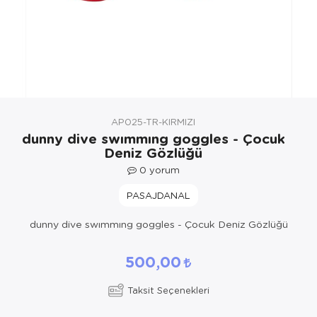
Yöresel Elbise
Kozmetik, Kişisel Bakım ve Sağlık
AP025-TR-KIRMIZI
dunny dive swımmıng goggles - Çocuk
Deniz Gözlüğü
0
yorum
PASAJDANAL
dunny dive swımmıng goggles - Çocuk Deniz Gözlüğü
500,00
Taksit Seçenekleri