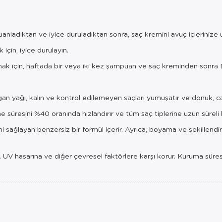
ladıktan ve iyice duruladıktan sonra, saç kremini avuç içlerinize uy
için, iyice durulayın.
ak için, haftada bir veya iki kez şampuan ve saç kreminden sonra De
 argan yağı, kalın ve kontrol edilemeyen saçları yumuşatır ve donuk, c
irme süresini %40 oranında hızlandırır ve tüm saç tiplerine uzun süreli
sini sağlayan benzersiz bir formül içerir. Ayrıca, boyama ve şekille
ler. UV hasarına ve diğer çevresel faktörlere karşı korur. Kuruma süresi