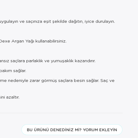
gulayın ve saçınıza eşit şekilde dağıtın, iyice durulayın.
xe Argan Yağı kullanabilirsiniz.
ansız saçlara parlaklık ve yumuşaklık kazandırır.
 bakım sağlar.
ndirme nedeniyle zarar görmüş saçlara besin sağlar. Saç ve
ni azaltır.
BU ÜRÜNÜ DENEDINIZ MI? YORUM EKLEYIN