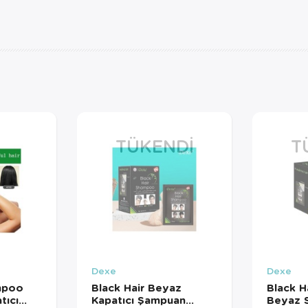
TÜKENDI
T
Dexe
Dexe
mpoo
Black Hair Beyaz
Black 
tıcı
Kapatıcı Şampuan
Beyaz S