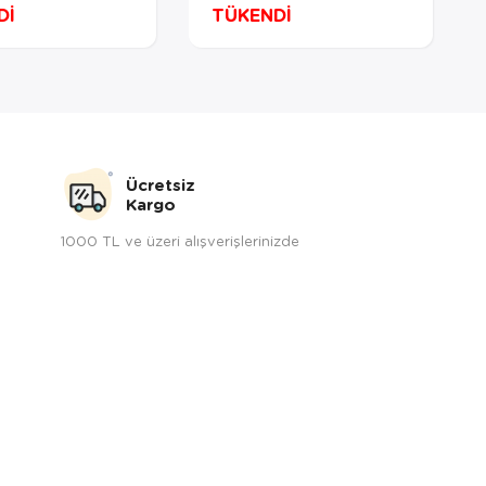
Boya
Ml X 20 (2 Paket)
Dİ
TÜKENDİ
Ücretsiz
Kargo
1000 TL ve üzeri alışverişlerinizde