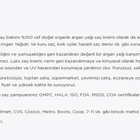
bakımı %100 saf doğal organik argan yağı saç kremi olarak da adla
an Yağıdır. Ve kuru saç, kırık uçlar, hasarlı saç derisi vb. gibi sorun
lığını ve yumuşaklığını geri kazandıran değerli bir argan yağı karışım
ermez. Lüks saç kremi, nemi geri kazandırmaya ve kimyasal olarak 
rme ısısından ve UV hasarından korumaya yardımcı olur. Pürüzsüz, sek
 üreticisiyiz, toptan satış, süpermarket, çevrimiçi satış, eczaneye 
 fiyat ve yüksek kalite ile sunuyoruz.
, siyah saç şampuanımız GMPC, HALA, ISO, FDA, MSDS, COA sertifikal
art, CVS, Costco, Metro, Boots, Coop, 7-11 vb. gibi birçok marka i
i.