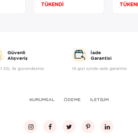
Siyah Renk 25 ml -
Siyah 
TÜKENDİ
TÜKEN
10'lu
Güvenli
İade
Alışveriş
Garantisi
t SSL ile güvendesiniz
14 gün içinde iade garantisi
KURUMSAL
ÖDEME
İLETİŞİM