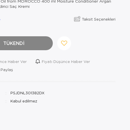
Oil from MOROCCO 400 ml Moisture Conditioner Argan
irici Saç Kremi
Taksit Seçenekleri
TÜKENDİ
ince Haber Ver
Fiyatı Düşünce Haber Ver
 Paylaş
PSJDNL301382DX