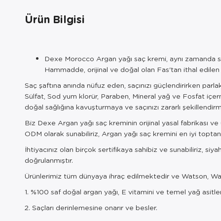
Ürün Bilgisi
Dexe Morocco Argan yağı saç kremi, aynı zamanda saç 
Hammadde, orijinal ve doğal olan Fas'tan ithal edilen Arg
Saç şaftına anında nüfuz eden, saçınızı güçlendirirken parlak
Sülfat, Sod yum klorür, Paraben, Mineral yağ ve Fosfat iç
doğal sağlığına kavuşturmaya ve saçınızı zararlı şekillendi
Biz Dexe Argan yağı saç kreminin orijinal yasal fabrikası ve
ODM olarak sunabiliriz, Argan yağı saç kremini en iyi toptan
İhtiyacınız olan birçok sertifikaya sahibiz ve sunabiliriz
doğrulanmıştır.
Ürünlerimiz tüm dünyaya ihraç edilmektedir ve Watson, Walm
1. %100 saf doğal argan yağı, E vitamini ve temel yağ asitler
2. Saçları derinlemesine onarır ve besler.