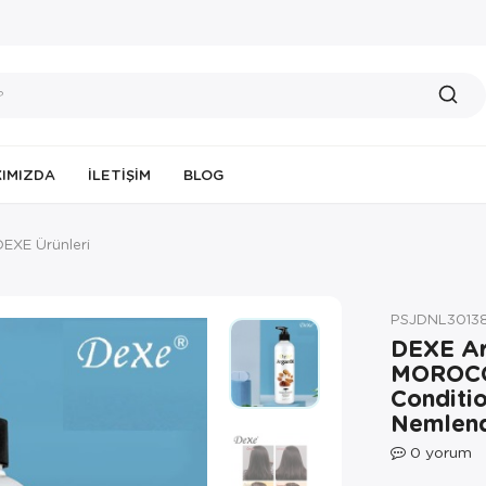
IMIZDA
İLETIŞIM
BLOG
DEXE Ürünleri
PSJDNL3013
DEXE Ar
MOROCC
Conditi
Nemlend
0
yorum