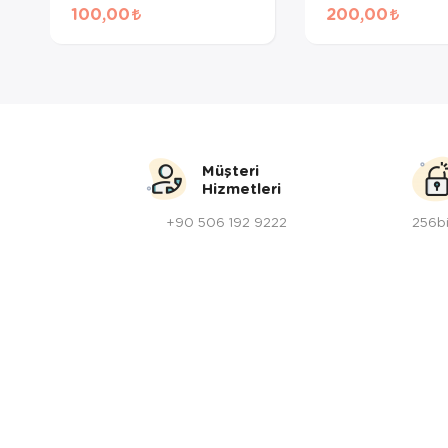
Moisture Conditioner
Siyah Boya
100,00
200,00
Argan Yağı
Nemlendirici Saç Kremi
Müşteri
Hizmetleri
+90 506 192 9222
256bi