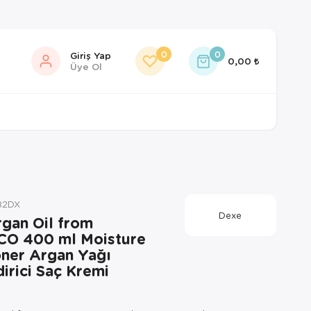
0
0
Giriş Yap
0,00
Üye Ol
82DX
Dexe
gan Oil from
O 400 ml Moisture
oner Argan Yağı
irici Saç Kremi