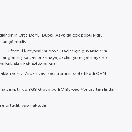
ndırılır, Orta Doğu, Dubai, Asya'da çok popülerdir.
ları çözebilir.
ı. Bu formül kimyasal ve boyalı saçlar için güvenlidir ve
hasar görmüş saçları onarmaya, saçları yumuşatmaya ve
si bukleleri hak ediyorsunuz.
odaklanıyoruz, Argan yağı saç kremini özel etiketli OEM
arına sahiptir ve SGS Group ve BV Bureau Veritas tarafından
le ortaklık yapmaktadır.