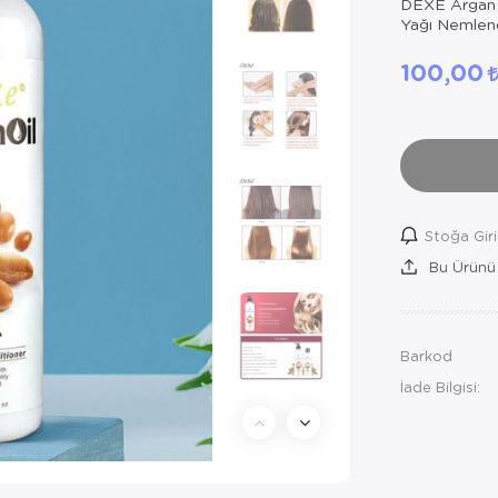
DEXE Argan 
Yağı Nemlend
100,00
Stoğa Gir
Bu Ürünü
Barkod
İade Bilgisi: