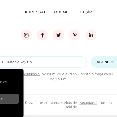
KURUMSAL
ÖDEME
İLETİŞİM
ABONE OL
Gizlilik politikasını
okudum ve elektronik posta almayı kabul
r
ediyorum.
ir ve
Et
© 2022 Bir 2E Ajans Markasıdır.
Pasajdanal
. Tüm haklar
saklıdır.