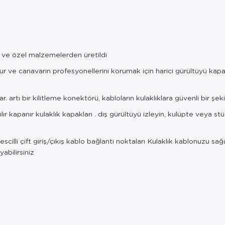
dı ve özel malzemelerden üretildi
ur ve canavarın profesyonellerini korumak için harici gürültüyü kapat
artı bir kilitleme konektörü, kabloların kulaklıklara güvenli bir şekil
r kapanır kulaklık kapakları . dış gürültüyü izleyin, kulüpte veya st
cilli çift giriş/çıkış kablo bağlantı noktaları Kulaklık kablonuzu sağ
abilirsiniz