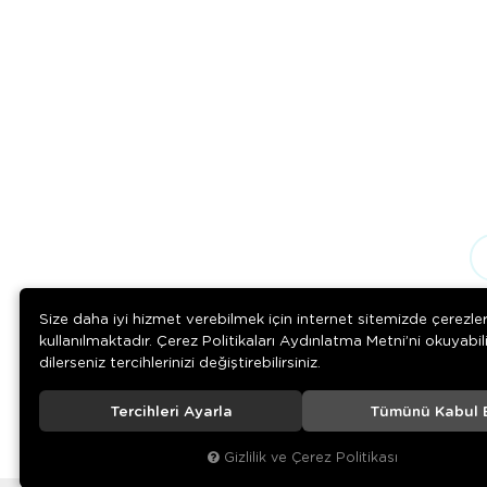
Size daha iyi hizmet verebilmek için internet sitemizde çerezle
kullanılmaktadır. Çerez Politikaları Aydınlatma Metni’ni okuyabil
dilerseniz tercihlerinizi değiştirebilirsiniz.
Tercihleri Ayarla
Tümünü Kabul 
Download on the
Download on
App Store
Google play
Gizlilik ve Çerez Politikası