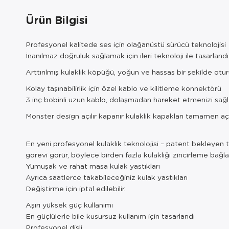
Ürün Bilgisi
Profesyonel kalitede ses için olağanüstü sürücü teknolojisi
İnanılmaz doğruluk sağlamak için ileri teknoloji ile tasarlan
Arttırılmış kulaklık köpüğü, yoğun ve hassas bir şekilde otur
Kolay taşınabilirlik için özel kablo ve kilitleme konnektörü
3 inç bobinli uzun kablo, dolaşmadan hareket etmenizi sağlar. 
Monster design açılır kapanır kulaklık kapakları tamamen açılı
En yeni profesyonel kulaklık teknolojisi – patent bekleyen tes
görevi görür, böylece birden fazla kulaklığı zincirleme bağlay
Yumuşak ve rahat masa kulak yastıkları
Ayrıca saatlerce takabileceğiniz kulak yastıkları
Değiştirme için iptal edilebilir.
Aşırı yüksek güç kullanımı
En güçlülerle bile kusursuz kullanım için tasarlandı
Profesyonel dişli.