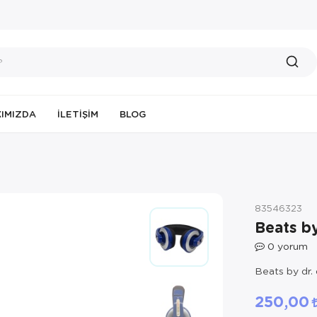
IMIZDA
İLETIŞIM
BLOG
83546323
Beats by
0
yorum
Beats by dr. 
250,00