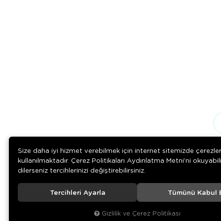
Size daha iyi hizmet verebilmek için internet sitemizde çerezle
kullanılmaktadır. Çerez Politikaları Aydınlatma Metni’ni okuyabil
dilerseniz tercihlerinizi değiştirebilirsiniz.
Tercihleri Ayarla
Tümünü Kabul 
Download on the
Download on
App Store
Google play
Gizlilik ve Çerez Politikası