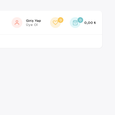
0
0
Giriş Yap
0,00
Üye Ol