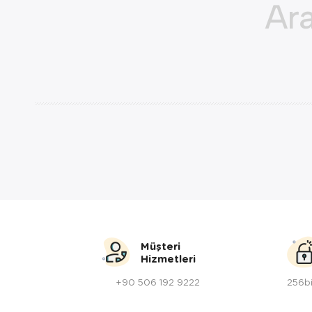
Müşteri
Hizmetleri
+90 506 192 9222
256bi