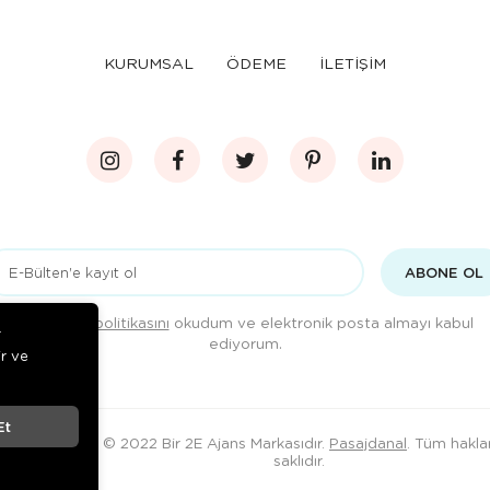
KURUMSAL
ÖDEME
İLETİŞİM
ABONE OL
Gizlilik politikasını
okudum ve elektronik posta almayı kabul
r
ediyorum.
ir ve
Et
© 2022 Bir 2E Ajans Markasıdır.
Pasajdanal
. Tüm haklar
saklıdır.