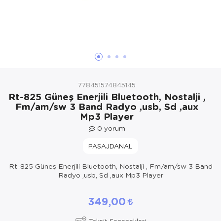
Yöresel Elbise
Kozmetik, Kişisel Bakım ve Sağlık
778451574845145
Rt-825 Güneş Enerjili Bluetooth, Nostalji ,
Fm/am/sw 3 Band Radyo ,usb, Sd ,aux
Mp3 Player
0
yorum
PASAJDANAL
Rt-825 Güneş Enerjili Bluetooth, Nostalji , Fm/am/sw 3 Band
Radyo ,usb, Sd ,aux Mp3 Player
349,00
Taksit Seçenekleri