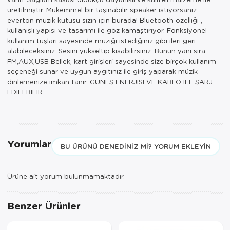
üretilmiştir. Mükemmel bir taşınabilir speaker istiyorsanız
everton müzik kutusu sizin için burada! Bluetooth özelliği ,
kullanışlı yapısı ve tasarımı ile göz kamaştırıyor. Fonksiyonel
kullanım tuşları sayesinde müziği istediğiniz gibi ileri geri
alabileceksiniz. Sesini yükseltip kısabilirsiniz. Bunun yanı sıra
FM,AUX,USB Bellek, kart girişleri sayesinde size birçok kullanım
seçeneği sunar ve uygun aygıtınız ile giriş yaparak müzik
dinlemenize imkan tanır. GÜNEŞ ENERJİSİ VE KABLO İLE ŞARJ
EDİLEBİLİR.,
Yorumlar
BU ÜRÜNÜ DENEDINIZ MI? YORUM EKLEYIN
Ürüne ait yorum bulunmamaktadır.
Benzer Ürünler