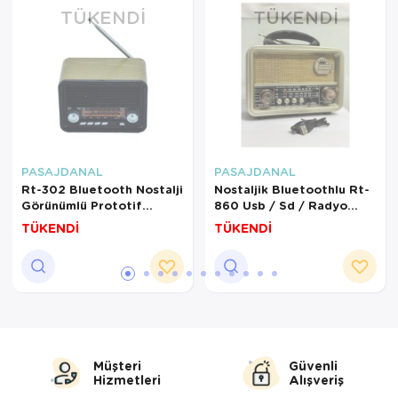
TÜKENDI
TÜKENDI
PASAJDANAL
PASAJDANAL
Rt-302 Bluetooth Nostalji
Nostaljik Bluetoothlu Rt-
Görünümlü Prototif
860 Usb / Sd / Radyo
Radyo Usb/sd Card Ses
Müzik Kutusu
TÜKENDİ
TÜKENDİ
Sistemi Müzik Kutusu
Müşteri
Güvenli
Hizmetleri
Alışveriş