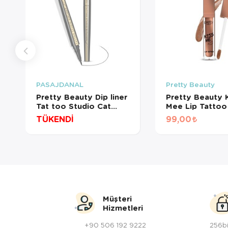
PASAJDANAL
Pretty Beauty
Pretty Beauty Dip liner
Pretty Beauty K
Tat too Studio Cat
Mee Lip Tattoo
Eyes (water proof)
Saat Kalıcı Mat 
TÜKENDİ
99,00
No:3
Müşteri
Hizmetleri
+90 506 192 9222
256bi