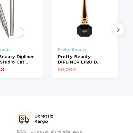
eauty
Pretty Beauty
Beauty Dipliner
Pretty Beauty
Studio Cat
DIPLINER LIQUID
waterproof)
WATERPROOF ULTRA
Dİ
50,00
BLACK PB-165
Ücretsiz
Kargo
1000 TL ve üzeri alışverişlerinizde