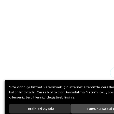
Size daha iyi hizmet verebilmek için internet sitemizde çerezle
kullanılmaktadır. Çerez Politikaları Aydınlatma Metni’ni okuyabil
dilerseniz tercihlerinizi değiştirebilirsiniz.
Tercihleri Ayarla
Tümünü Kabul 
Download on the
Download on