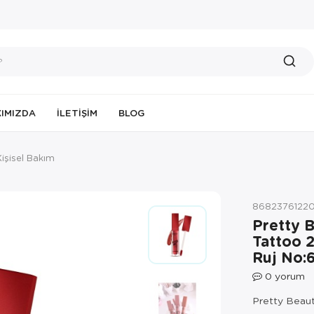
IMIZDA
İLETIŞIM
BLOG
Kişisel Bakım
86823761220
Pretty 
Tattoo 2
Ruj No:
0
yorum
Pretty Beaut