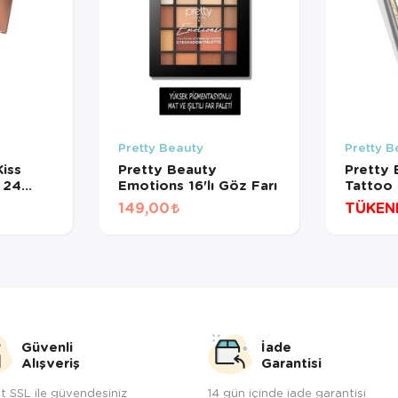
Pretty Beauty
Pretty B
iss
Pretty Beauty
Pretty 
 24
Emotions 16'lı Göz Farı
Tattoo 
Likit Ruj
Eyes (
149,00
TÜKEN
Güvenli
İade
Alışveriş
Garantisi
t SSL ile güvendesiniz
14 gün içinde iade garantisi