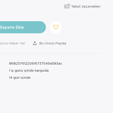
Taksit Seçenekleri
Sepete Ekle
şünce Haber Ver
Bu Ürünü Paylaş
86823761220616737549a583ac
1 iş günü içinde kargoda