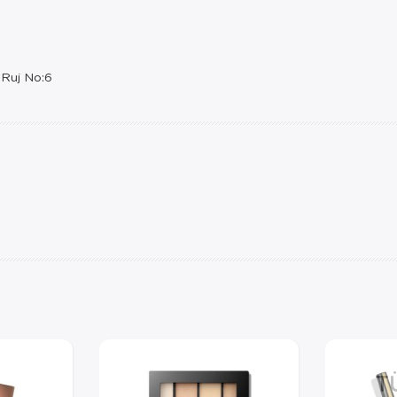
 Ruj No:6
T