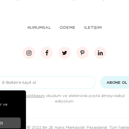
KURUMSAL
ÖDEME
İLETİŞİM
ABONE OL
Gizlilik politikasını
okudum ve elektronik posta almayı kabul
r
ediyorum.
ir ve
Et
© 2022 Bir 2E Ajans Markasıdır.
Pasajdanal
. Tüm haklar