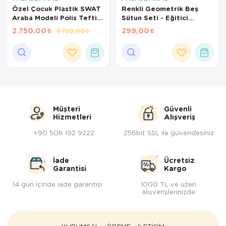
Özel Çocuk Plastik SWAT
Renkli Geometrik Beş
Araba Modeli Polis Teftiş
Sütun Seti - Eğitici
Ekibi
Oyuncaklar
2.750,00
299,00
3.750,00
Müşteri
Güvenli
Hizmetleri
Alışveriş
+90 506 192 9222
256bit SSL ile güvendesiniz
İade
Ücretsiz
Garantisi
Kargo
14 gün içinde iade garantisi
1000 TL ve üzeri
alışverişlerinizde