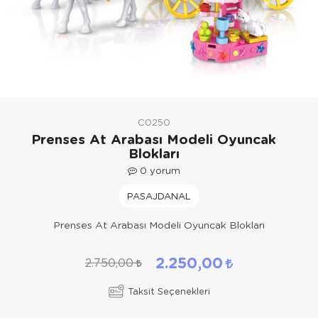
Yöresel Elbise
Kozmetik, Kişisel Bakım ve Sağlık
C0250
Prenses At Arabası Modeli Oyuncak
Blokları
0
yorum
PASAJDANAL
Prenses At Arabası Modeli Oyuncak Blokları
2.250,00
2.750,00
Taksit Seçenekleri