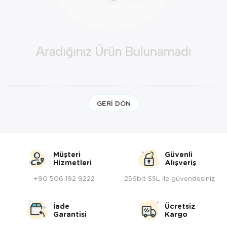
Yöresel Elbise
Kozmetik, Kişisel Bakım ve Sağlık
GERI DÖN
Müşteri
Güvenli
Hizmetleri
Alışveriş
+90 506 192 9222
256bit SSL ile güvendesiniz
İade
Ücretsiz
Garantisi
Kargo