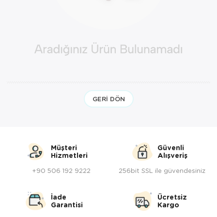
Yöresel Elbise
Kozmetik, Kişisel Bakım ve Sağlık
GERI DÖN
Müşteri
Güvenli
Hizmetleri
Alışveriş
+90 506 192 9222
256bit SSL ile güvendesiniz
İade
Ücretsiz
Garantisi
Kargo