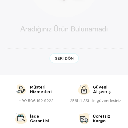
Yöresel Elbise
Kozmetik, Kişisel Bakım ve Sağlık
GERI DÖN
Müşteri
Güvenli
Hizmetleri
Alışveriş
+90 506 192 9222
256bit SSL ile güvendesiniz
İade
Ücretsiz
Garantisi
Kargo