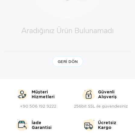
Yöresel Elbise
Kozmetik, Kişisel Bakım ve Sağlık
GERI DÖN
Müşteri
Güvenli
Hizmetleri
Alışveriş
+90 506 192 9222
256bit SSL ile güvendesiniz
İade
Ücretsiz
Garantisi
Kargo